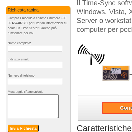
Il Time-Sync softw
Windows, Vista, 
Richiesta rapida
Compila il modulo o chiama il numero
+39
Server o workstat
06 657487381
per ulteriori informazioni su
computer per poch
come un Time Server Galleon può
funzionare per voi.
Nome completo:
Indirizzo email:
Numero di telefono:
Messaggio
(Facoltativo)
:
Cont
Caratteristiche
Invia Richiesta