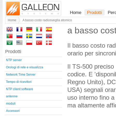
Home
Prodotti
Per
Home
A basso costo radiosveglia atomico
a basso cos
Il basso costo rad
Prodotti
orario per sincron
NTP server
Il TS-500 preciso
Orologi di rete e visualizza
codice. E 'disponi
Network Time Server
Regno Unito), DC
Tempo di ricevitori
USA) segnali orar
NTP client software
uso interno fino 
antenne
ma altamente affi
moduli
Accessori