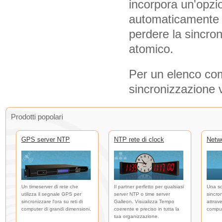
incorpora un'opzio
automaticamente u
perdere la sincro
atomico.
Per un elenco compl
sincronizzazione 
Prodotti popolari
GPS server NTP
NTP rete di clock
Netw
Un timeserver di rete che
Il partner perfetto per qualsiasi
Una so
utilizza il segnale GPS per
server NTP o time server
sincro
sincronizzare l'ora su reti di
Galleon. Visualizza Tempo
attrave
computer di grandi dimensioni.
coerente e preciso in tutta la
comput
tua organizzazione.