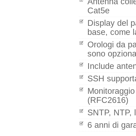
Antenna coll
Cat5e
Display del p
base, come l
Orologi da par
sono opziona
Include ante
SSH support
Monitoraggio 
(RFC2616)
SNTP, NTP, l
6 anni di gar