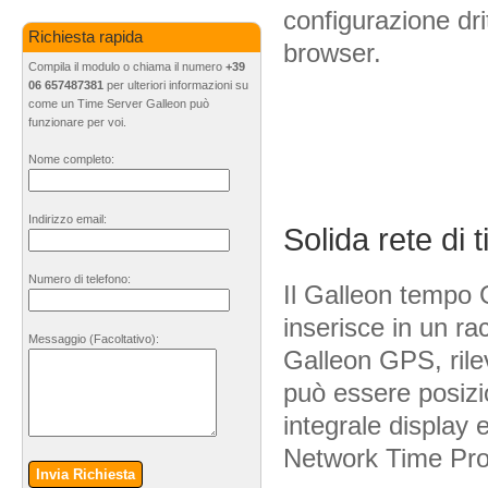
configurazione dri
Richiesta rapida
browser.
Compila il modulo o chiama il numero
+39
06 657487381
per ulteriori informazioni su
come un Time Server Galleon può
funzionare per voi.
Nome completo:
Indirizzo email:
Solida rete di
Numero di telefono:
Il Galleon tempo 
inserisce in un r
Messaggio
(Facoltativo)
:
Galleon GPS, rilev
può essere posizi
integrale display
Network Time Pro
Invia Richiesta