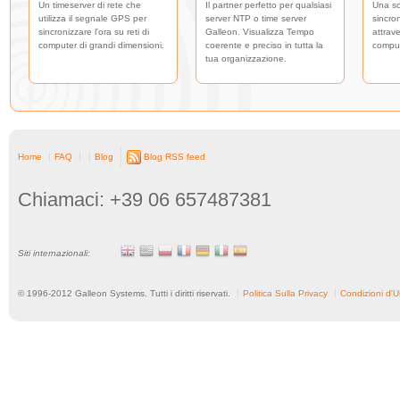
Un timeserver di rete che
Il partner perfetto per qualsiasi
Una so
utilizza il segnale GPS per
server NTP o time server
sincro
sincronizzare l'ora su reti di
Galleon. Visualizza Tempo
attrave
computer di grandi dimensioni.
coerente e preciso in tutta la
comput
tua organizzazione.
Home
FAQ
Blog
Blog RSS feed
Chiamaci: +39 06 657487381
Siti internazionali:
© 1996-
2012
Galleon Systems. Tutti i diritti riservati.
Politica Sulla Privacy
Condizioni d'