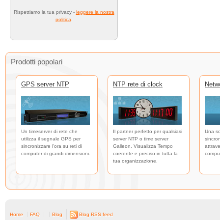
Rispettiamo la tua privacy -
leggere la nostra
politica
.
Prodotti popolari
GPS server NTP
NTP rete di clock
Netw
Un timeserver di rete che
Il partner perfetto per qualsiasi
Una so
utilizza il segnale GPS per
server NTP o time server
sincro
sincronizzare l'ora su reti di
Galleon. Visualizza Tempo
attrave
computer di grandi dimensioni.
coerente e preciso in tutta la
comput
tua organizzazione.
Home
FAQ
Blog
Blog RSS feed