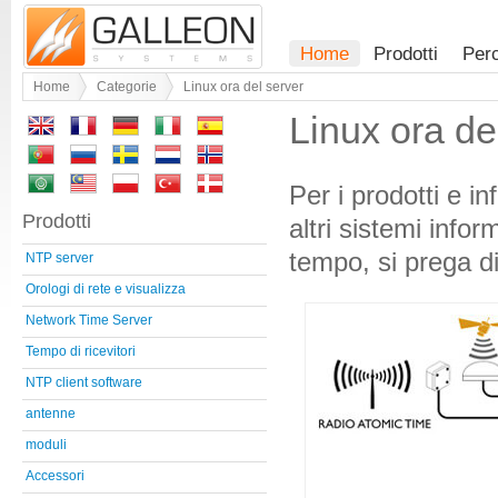
Home
Prodotti
Per
Home
Categorie
Linux ora del server
Linux ora de
Per i prodotti e i
Prodotti
altri sistemi infor
tempo, si prega di 
NTP server
Orologi di rete e visualizza
Network Time Server
Tempo di ricevitori
NTP client software
antenne
moduli
Accessori