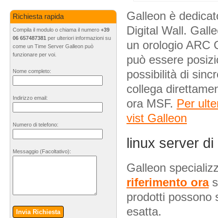
Galleon è dedica
Richiesta rapida
Digital Wall. Gal
Compila il modulo o chiama il numero
+39
06 657487381
per ulteriori informazioni su
un orologio ARC 
come un Time Server Galleon può
funzionare per voi.
può essere posizi
possibilità di si
Nome completo:
collega direttamen
Indirizzo email:
ora MSF.
Per ulte
vist Galleon
Numero di telefono:
linux server di
Messaggio
(Facoltativo)
:
Galleon specializz
riferimento ora
s
prodotti possono s
esatta.
Invia Richiesta