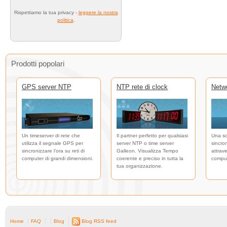
Rispettiamo la tua privacy -
leggere la nostra
politica
.
Prodotti popolari
GPS server NTP
NTP rete di clock
Netw
Un timeserver di rete che
Il partner perfetto per qualsiasi
Una so
utilizza il segnale GPS per
server NTP o time server
sincro
sincronizzare l'ora su reti di
Galleon. Visualizza Tempo
attrave
computer di grandi dimensioni.
coerente e preciso in tutta la
comput
tua organizzazione.
Home
FAQ
Blog
Blog RSS feed