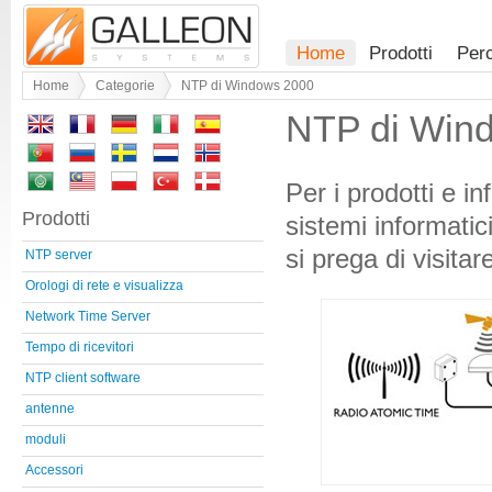
Home
Prodotti
Per
Home
Categorie
NTP di Windows 2000
NTP di Win
Per i prodotti e i
Prodotti
sistemi informatic
si prega di visitare
NTP server
Orologi di rete e visualizza
Network Time Server
Tempo di ricevitori
NTP client software
antenne
moduli
Accessori