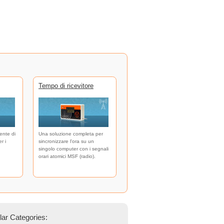
Tempo di ricevitore
ente di
Una soluzione completa per
r i
sincronizzare l'ora su un
singolo computer con i segnali
orari atomici MSF (radio).
ar Categories: