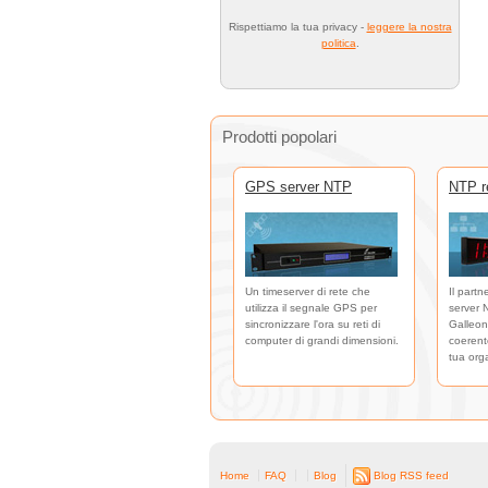
Rispettiamo la tua privacy -
leggere la nostra
politica
.
Prodotti popolari
GPS server NTP
NTP re
Un timeserver di rete che
Il partn
utilizza il segnale GPS per
server 
sincronizzare l'ora su reti di
Galleon
computer di grandi dimensioni.
coerente
tua org
Home
FAQ
Blog
Blog RSS feed