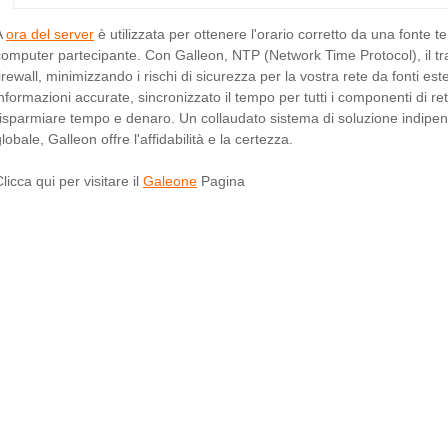
A
ora del server
è utilizzata per ottenere l'orario corretto da una fonte t
computer partecipante. Con Galleon, NTP (Network Time Protocol), il tra
firewall, minimizzando i rischi di sicurezza per la vostra rete da fonti e
informazioni accurate, sincronizzato il tempo per tutti i componenti di r
risparmiare tempo e denaro. Un collaudato sistema di soluzione indipe
lobale, Galleon offre l'affidabilità e la certezza.
licca qui per visitare il
Galeone
Pagina