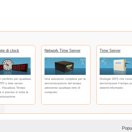
te di clock
Network Time Server
Time Server
er perfetto per qualsiasi
Una soluzione completa per la
Orologio GPS che cons
NTP o time server
sincronizzazione del tempo
sincronizzare il tempo pe
. Visualizza Tempo
attraverso qualsiasi rete di
sistemi informatici
 e preciso in tutta la
computer.
anizzazione.
Popul