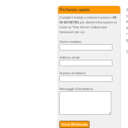
Richiesta rapida
Compila il modulo o chiama il numero
+39
06 657487381
per ulteriori informazioni su
come un Time Server Galleon può
funzionare per voi.
g
Nome completo:
C
Indirizzo email:
Numero di telefono:
Messaggio
(Facoltativo)
:
Invia Richiesta