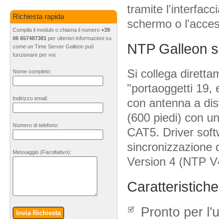
tramite l'interfac
Richiesta rapida
schermo o l'acce
Compila il modulo o chiama il numero
+39
06 657487381
per ulteriori informazioni su
NTP Galleon se
come un Time Server Galleon può
funzionare per voi.
Si collega diretta
Nome completo:
"portaoggetti 19,
Indirizzo email:
con antenna a dis
(600 piedi) con u
Numero di telefono:
CAT5. Driver soft
sincronizzazione 
Messaggio
(Facoltativo)
:
Version 4 (NTP V
Caratteristiche
Pronto per l
Invia Richiesta