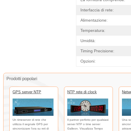
Interfaccia di rete:
Alimentazione:
Temperatura:
Umidità:
Timing Precisione:
Opzioni:
Prodotti popolari
GPS server NTP
NTP rete di clock
Netw
Un timeserver di rete che
Il partner perfetto per qualsiasi
Una so
utilizza il segnale GPS per
server NTP o time server
sincro
sincronizzare l'ora su reti di
Galleon. Visualizza Tempo
attrave