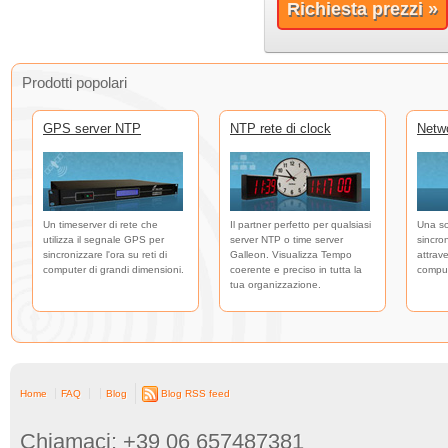
Richiesta prezzi »
Prodotti popolari
GPS server NTP
NTP rete di clock
Netw
Un timeserver di rete che
Il partner perfetto per qualsiasi
Una so
utilizza il segnale GPS per
server NTP o time server
sincro
sincronizzare l'ora su reti di
Galleon. Visualizza Tempo
attrave
computer di grandi dimensioni.
coerente e preciso in tutta la
comput
tua organizzazione.
Home
FAQ
Blog
Blog RSS feed
Chiamaci: +39 06 657487381