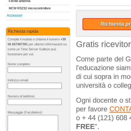
Ferrite antenna
MCM RS232 microcontrollore
Accessori
Richiesta pr
Richiesta rapida
Compila il modulo o chiama il numero
+39
Gratis ricevito
06 657487381
per ulteriori informazioni su
come un Time Server Galleon può
funzionare per voi.
Come parte del G
Nome completo:
l'educazione siamo 
di cui sopra in m
Indirizzo email:
università o colle
Numero di telefono:
Ogni docente o st
per favore
CONTA
Messaggio
(Facoltativo)
:
o + 44 (121) 608 
FREE
".