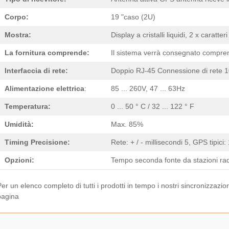
Corpo:
19 "caso (2U)
Mostra:
Display a cristalli liquidi, 2 x caratte
La fornitura comprende:
Il sistema verrà consegnato compre
Interfaccia di rete:
Doppio RJ-45 Connessione di rete 1
Alimentazione elettrica
:
85 ... 260V, 47 ... 63Hz
Temperatura:
0 ... 50 ° C / 32 ... 122 ° F
Umidità:
Max. 85%
Timing Precisione:
Rete: + / - millisecondi 5, GPS tipici
Opzioni:
Tempo seconda fonte da stazioni r
Per un elenco completo di tutti i prodotti in tempo i nostri sincronizzazi
pagina