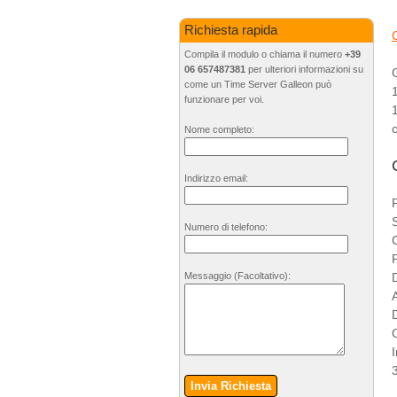
Richiesta rapida
Compila il modulo o chiama il numero
+39
06 657487381
per ulteriori informazioni su
come un Time Server Galleon può
funzionare per voi.
Nome completo:
Indirizzo email:
Numero di telefono:
Messaggio
(Facoltativo)
:
O
Invia Richiesta