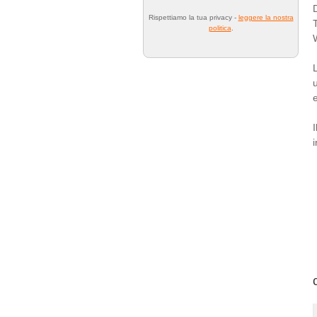
Rispettiamo la tua privacy -
leggere la nostra
politica
.
e