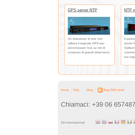
GPS server NTP
NTP re
Un timeserver di rete che
Il partn
utilizza il segnale GPS per
server 
sincronizzare l'ora su reti di
Galleon
computer di grandi dimensioni.
coerente
tua org
Home
FAQ
Blog
Blog RSS feed
Chiamaci: +39 06 65748
Siti internazionali: