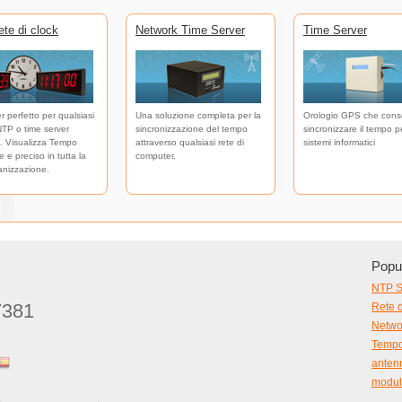
te di clock
Network Time Server
Time Server
er perfetto per qualsiasi
Una soluzione completa per la
Orologio GPS che cons
NTP o time server
sincronizzazione del tempo
sincronizzare il tempo pe
. Visualizza Tempo
attraverso qualsiasi rete di
sistemi informatici
 e preciso in tutta la
computer.
anizzazione.
Popul
NTP S
7381
Rete d
Netwo
Tempo 
anten
modul