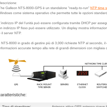
Descrizione:
The Galleon NTS-8000-GPS è un standalone "ready-to-run"
NTP time s
Windows come sistema operativo che permette tutte le opzioni standard
L'indirizzo IP del l'unità può essere configurata tramite DHCP per asse
un indirizzo IP fisso può essere utilizzato. Un display mostra informazio
 il server NTP.
Il NTS-8000 in grado di gestire più di 3,000 richieste NTP al secondo, il 
informazioni accurate tempo alla rete di grandi dimensioni con migliaia di
caratteristiche:
Tipo di ricevitore:
Antenna attiva GPS antenna riceve il 