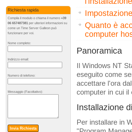
l'installazion
Richiesta rapida
Impostazione
Compila il modulo o chiama il numero
+39
Quanto è acc
06 657487381
per ulteriori informazioni su
come un Time Server Galleon può
computer hos
funzionare per voi.
Nome completo:
Panoramica
Indirizzo email:
Il Windows NT Sta
eseguito come ser
Numero di telefono:
accettare l'ora dal
computer in cui i
Messaggio
(Facoltativo)
:
Installazione 
Per installare in
Invia Richiesta
"Program Manager"