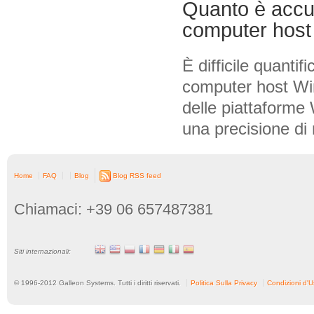
Quanto è accur
computer host
È difficile quanti
computer host Win
delle piattaforme 
una precisione di 
Home
FAQ
Blog
Blog RSS feed
Chiamaci: +39 06 657487381
Siti internazionali:
© 1996-
2012
Galleon Systems. Tutti i diritti riservati.
Politica Sulla Privacy
Condizioni d'