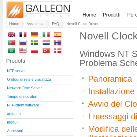
Home
Prodotti
Per
Home
Assistenza
FAQ
Novell Clock Driver
Novell Clock
Windows NT Sta
Prodotti
Problema Sch
NTP server
Panoramica
Orologi di rete e visualizza
Network Time Server
Installazion
Tempo di ricevitori
Avvio del Cl
NTP client software
antenne
I messaggi di
moduli
Modifica dell
Accessori