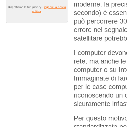
moderne, la preci
Rispettiamo la tua privacy -
leggere la nostra
secondo) è essenzi
politica
.
può percorrere 30
errore nel segnale
satellitare potreb
I computer devono
rete, ma anche le 
computer o su Int
Immaginate di fare
per le case comp
riconoscendo un o
sicuramente infast
Per questo motivo
standardizzata per