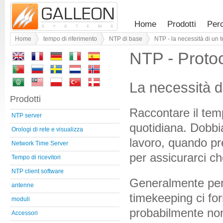
Home
Prodotti
Per
Home
tempo di riferimento
NTP di base
NTP - la necessità di un 
NTP - Protoc
La necessità d
Prodotti
Raccontare il temp
NTP server
quotidiana. Dobbi
Orologi di rete e visualizza
lavoro, quando pr
Network Time Server
per assicurarci c
Tempo di ricevitori
NTP client software
Generalmente per q
antenne
timekeeping ci for
moduli
probabilmente non
Accessori