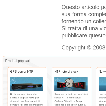
Questo articolo po
sua forma complet
fornendo un colle
Si tratta di una vi
pubblicare questo
Copyright © 2008
Prodotti popolari
GPS server NTP
NTP rete di clock
Netw
Un timeserver di rete che
Il partner perfetto per qualsiasi
Una so
utilizza il segnale GPS per
server NTP o time server
sincro
sincronizzare l'ora su reti di
Galleon. Visualizza Tempo
attrave
computer di grandi dimensioni.
coerente e preciso in tutta la
comput