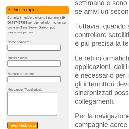
settimana e sono 
se arrivi un second
Richiesta rapida
Compila il modulo o chiama il numero
+39
06 657487381
per ulteriori informazioni su
Tuttavia, quando si
come un Time Server Galleon può
funzionare per voi.
controllare satell
è più precisa la t
Nome completo:
Le reti informatic
Indirizzo email:
applicazioni, dall
è necessario per i
Numero di telefono:
gli interruttori de
Messaggio
(Facoltativo)
:
sincronizzati poss
collegamenti.
Per la navigazione
compagnie aeree 
Invia Richiesta