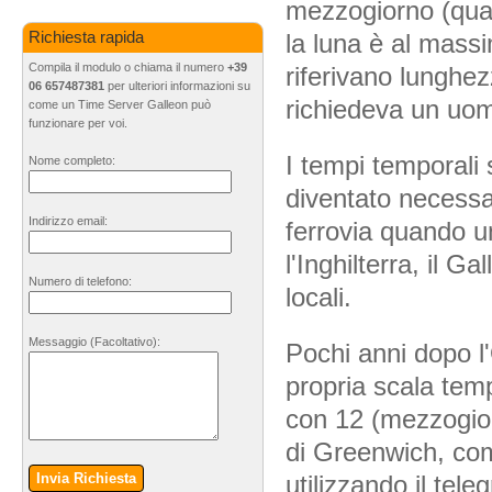
mezzogiorno (quan
la luna è al massi
Richiesta rapida
Compila il modulo o chiama il numero
+39
riferivano lunghe
06 657487381
per ulteriori informazioni su
richiedeva un uo
come un Time Server Galleon può
funzionare per voi.
I tempi temporali
Nome completo:
diventato necessar
Indirizzo email:
ferrovia quando u
l'Inghilterra, il G
Numero di telefono:
locali.
Messaggio
(Facoltativo)
:
Pochi anni dopo l
propria scala temp
con 12 (mezzogior
di Greenwich, co
utilizzando il tel
Invia Richiesta