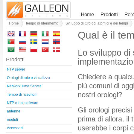
Home
Prodotti
Per
Home
tempo di riferimento
Sviluppo di Orologi atomici e dei tempi
Qual è il te
Lo sviluppo di
Prodotti
implementazi
NTP server
Chiedere a qualc
Orologi di rete e visualizza
più comuni di ogg
Network Time Server
nostri orologi?
Tempo di ricevitori
NTP client software
Gli orologi precis
antenne
prima di allora, 
moduli
userebbe i corpi 
Accessori