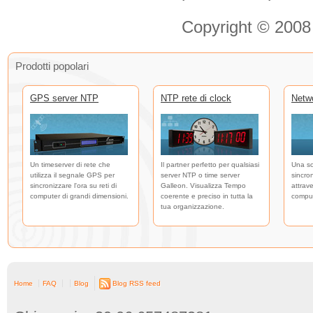
Copyright © 2008
Prodotti popolari
GPS server NTP
NTP rete di clock
Netw
Un timeserver di rete che
Il partner perfetto per qualsiasi
Una so
utilizza il segnale GPS per
server NTP o time server
sincro
sincronizzare l'ora su reti di
Galleon. Visualizza Tempo
attrave
computer di grandi dimensioni.
coerente e preciso in tutta la
comput
tua organizzazione.
Home
FAQ
Blog
Blog RSS feed