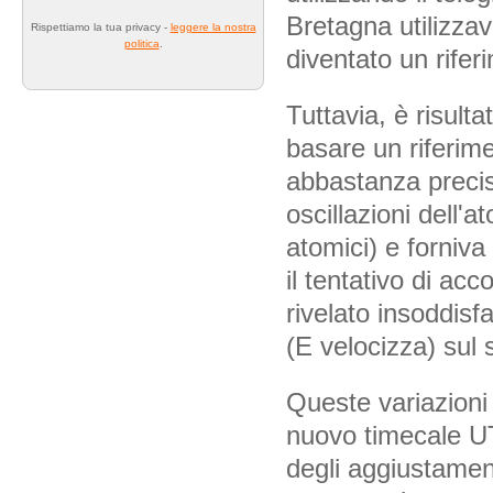
Bretagna utilizz
Rispettiamo la tua privacy -
leggere la nostra
politica
.
diventato un rifer
Tuttavia, è risult
basare un riferim
abbastanza preciso
oscillazioni dell'
atomici) e forniva
il tentativo di a
rivelato insoddisf
(E velocizza) sul 
Queste variazioni 
nuovo timecale UT
degli aggiustamen