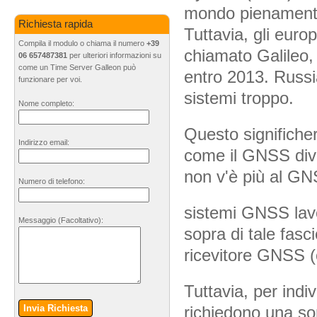
mondo pienamente 
Richiesta rapida
Tuttavia, gli euro
Compila il modulo o chiama il numero
+39
chiamato Galileo
06 657487381
per ulteriori informazioni su
come un Time Server Galleon può
entro 2013. Russi
funzionare per voi.
sistemi troppo.
Nome completo:
Questo significher
Indirizzo email:
come il GNSS dive
non v'è più al GN
Numero di telefono:
sistemi GNSS lavor
Messaggio
(Facoltativo)
:
sopra di tale fasc
ricevitore GNSS (
Tuttavia, per indi
richiedono una so
Invia Richiesta