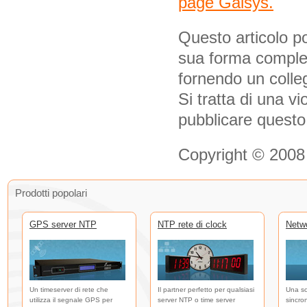
page Galsys.
Questo articolo po
sua forma complet
fornendo un colle
Si tratta di una vi
pubblicare questo
Copyright © 2008
Prodotti popolari
GPS server NTP
NTP rete di clock
Netw
Un timeserver di rete che
Il partner perfetto per qualsiasi
Una so
utilizza il segnale GPS per
server NTP o time server
sincro