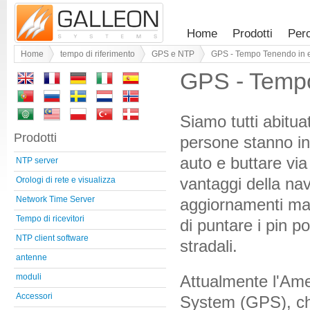
Home
Prodotti
Per
Home
tempo di riferimento
GPS e NTP
GPS - Tempo Tenendo in e
GPS - Tempo
Siamo tutti abitua
Prodotti
persone stanno ins
auto e buttare via
NTP server
vantaggi della nav
Orologi di rete e visualizza
Network Time Server
aggiornamenti ma
Tempo di ricevitori
di puntare i pin p
NTP client software
stradali.
antenne
Attualmente l'Amer
moduli
Accessori
System (GPS), che