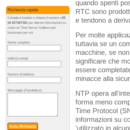
quando spenti pos
RTC sono prodotti
Richiesta rapida
Compila il modulo o chiama il numero
+39
e tendono a deriv
06 657487381
per ulteriori informazioni su
come un Time Server Galleon può
funzionare per voi.
Per molte applica
tuttavia se un com
Nome completo:
macchine, se non 
Indirizzo email:
significare che mo
essere completate 
Numero di telefono:
minacce alla sicu
Messaggio
(Facoltativo)
:
NTP opera all'int
forma meno compl
Time Protocol (S
informazioni su c
'utilizzato in alcu
Invia Richiesta