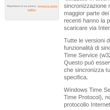
sincronizzazione 
Rispettiamo la tua privacy -
leggere la nostra
politica
.
maggior parte dei
recenti hanno la 
scaricare via Inter
Tutte le versioni
funzionalità di s
Time Service (w32
Questo può essere
che sincronizza t
specifica.
Windows Time Serv
Time Protocol), n
protocollo Interne