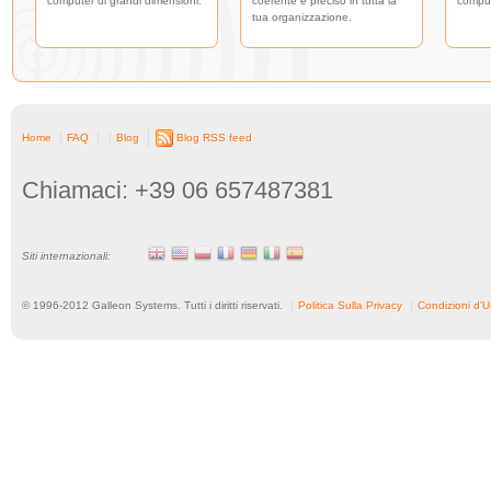
computer di grandi dimensioni.
coerente e preciso in tutta la
comput
tua organizzazione.
Home
FAQ
Blog
Blog RSS feed
Chiamaci: +39 06 657487381
Siti internazionali:
© 1996-
2012
Galleon Systems. Tutti i diritti riservati.
Politica Sulla Privacy
Condizioni d'