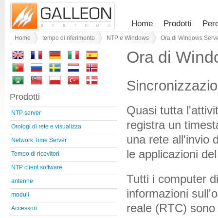
Home
Prodotti
Per
Home
tempo di riferimento
NTP e Windows
Ora di Windows Serve
Ora di Wind
Sincronizzazio
Prodotti
Quasi tutta l'atti
NTP server
registra un times
Orologi di rete e visualizza
una rete all'invio
Network Time Server
le applicazioni de
Tempo di ricevitori
NTP client software
Tutti i computer 
antenne
informazioni sull'
moduli
reale (RTC) sono 
Accessori