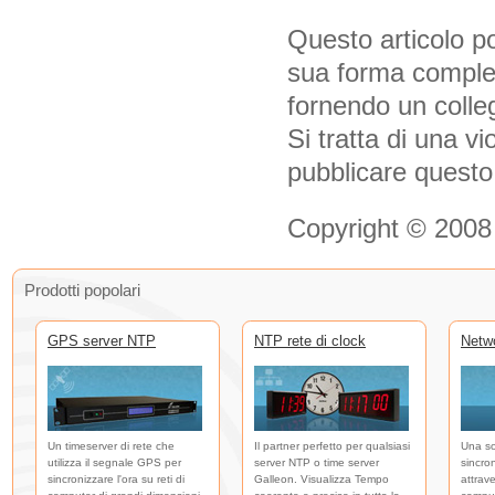
Questo articolo po
sua forma complet
fornendo un colle
Si tratta di una vi
pubblicare questo
Copyright © 2008
Prodotti popolari
GPS server NTP
NTP rete di clock
Netw
Un timeserver di rete che
Il partner perfetto per qualsiasi
Una so
utilizza il segnale GPS per
server NTP o time server
sincro
sincronizzare l'ora su reti di
Galleon. Visualizza Tempo
attrave