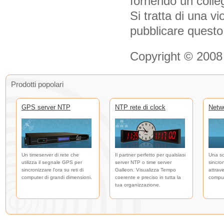
fornendo un colle
Si tratta di una vi
pubblicare questo
Copyright © 2008
Prodotti popolari
GPS server NTP
NTP rete di clock
Netw
Un timeserver di rete che
Il partner perfetto per qualsiasi
Una so
utilizza il segnale GPS per
server NTP o time server
sincro
sincronizzare l'ora su reti di
Galleon. Visualizza Tempo
attrave
computer di grandi dimensioni.
coerente e preciso in tutta la
comput
tua organizzazione.