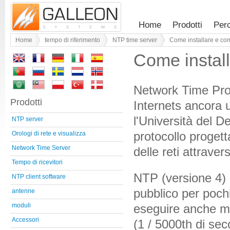
Home
Prodotti
Per
Home
tempo di riferimento
NTP time server
Come installare e co
Come install
Network Time Prot
Prodotti
Internets ancora u
l'Università del 
NTP server
protocollo progett
Orologi di rete e visualizza
Network Time Server
delle reti attraver
Tempo di ricevitori
NTP (versione 4) 
NTP client software
pubblico per pochi
antenne
eseguire anche me
moduli
Accessori
(1 / 5000th di sec