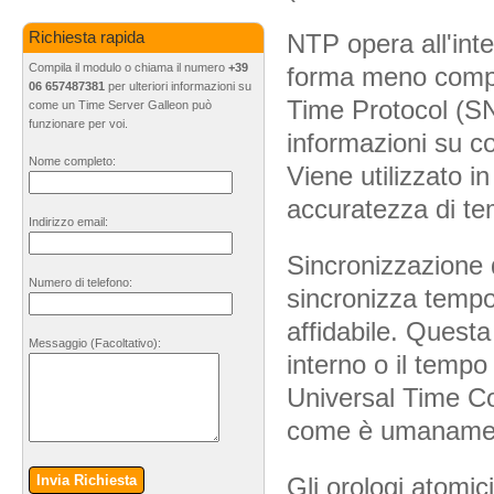
NTP opera all'int
Richiesta rapida
Compila il modulo o chiama il numero
+39
forma meno compl
06 657487381
per ulteriori informazioni su
Time Protocol (S
come un Time Server Galleon può
funzionare per voi.
informazioni su c
Nome completo:
Viene utilizzato in
accuratezza di te
Indirizzo email:
Sincronizzazione
Numero di telefono:
sincronizza tempo
affidabile. Questa
Messaggio
(Facoltativo)
:
interno o il tempo
Universal Time Co
come è umanament
Gli orologi atomic
Invia Richiesta