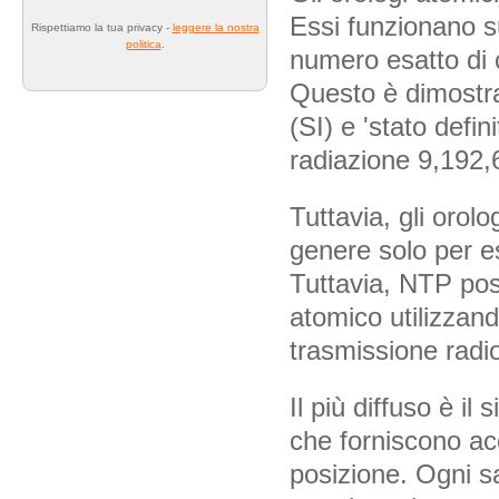
Essi funzionano su
Rispettiamo la tua privacy -
leggere la nostra
politica
.
numero esatto di c
Questo è dimostra
(SI) e 'stato defin
radiazione 9,192,
Tuttavia, gli oro
genere solo per es
Tuttavia, NTP poss
atomico utilizzan
trasmissione radio
Il più diffuso è i
che forniscono ac
posizione. Ogni sa