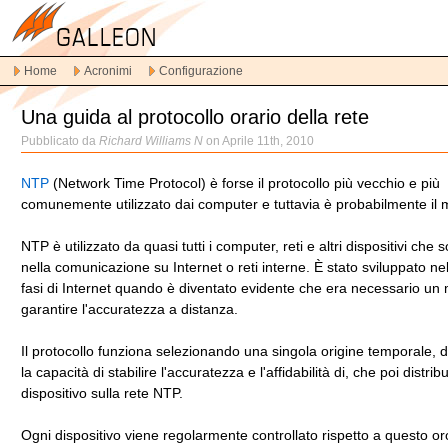
Vai
alla
navigazione
Home
Acronimi
Configurazione
principale
Vai
Una guida al protocollo orario della rete
al
contenuto
Pubblicato da
Richard Williams N
on Aprile 11th, 2010
principale
Vai
NTP
(Network Time Protocol) è forse il protocollo più vecchio e più
al
comunemente utilizzato dai computer e tuttavia è probabilmente il 
contenuto
secondario
NTP è utilizzato da quasi tutti i computer, reti e altri dispositivi che 
nella comunicazione su Internet o reti interne. È stato sviluppato ne
fasi di Internet quando è diventato evidente che era necessario un
garantire l'accuratezza a distanza.
Il protocollo funziona selezionando una singola origine temporale, 
la capacità di stabilire l'accuratezza e l'affidabilità di, che poi distri
dispositivo sulla rete NTP.
Ogni dispositivo viene regolarmente controllato rispetto a questo or