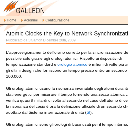
Vai
alla
navigazione
Home
Acronimi
Configurazione
principale
Vai
Atomic Clocks the Key to Network Synchronizat
al
contenuto
Pubblicato da
Stuart
on Dicembre 20th, 2009
principale
Vai
L'approvvigionamento dell'orario corretto per la sincronizzazione de
al
possibile solo grazie agli orologi atomici. Rispetto ai dispositivi di
contenuto
temporizzazione standard e
orologio atomico
è milioni di volte più 
secondario
gli ultimi design che forniscono un tempo preciso entro un secondo 
100,000.
Gli orologi atomici usano la risonanza invariabile degli atomi durant
stati energetici per misurare il tempo fornendo una zecca atomica c
verifica quasi 9 miliardi di volte al secondo nel caso dell'atomo di cesi
la risonanza del cesio è ora la definizione ufficiale di un secondo ch
adottato dal Sistema internazionale di unità (
SI
).
Gli orologi atomici sono gli orologi di base usati per il tempo interna