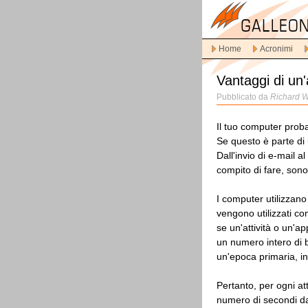
Vai
alla
navigazione
Home
Acronimi
principale
Vai
Vantaggi di un'
al
contenuto
Pubblicato da
Richard W
principale
Vai
Il tuo computer proba
al
Se questo è parte di 
contenuto
Dall'invio di e-mail al
secondario
compito di fare, sono 
I computer utilizzano
vengono utilizzati 
se un'attività o un'
un numero intero di 
un'epoca primaria, i
Pertanto, per ogni at
numero di secondi da