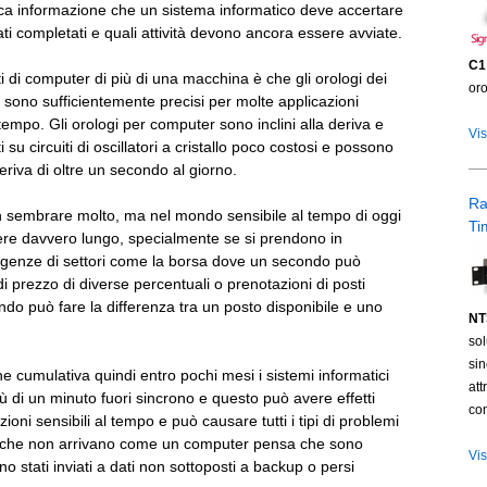
ca informazione che un sistema informatico deve accertare
ati completati e quali attività devono ancora essere avviate.
C1
ti di computer di più di una macchina è che gli orologi dei
oro
on sono sufficientemente precisi per molte applicazioni
tempo. Gli orologi per computer sono inclini alla deriva e
Vis
su circuiti di oscillatori a cristallo poco costosi e possono
riva di oltre un secondo al giorno.
R
 sembrare molto, ma nel mondo sensibile al tempo di oggi
Ti
re davvero lungo, specialmente se si prendono in
igenze di settori come la borsa dove un secondo può
di prezzo di diverse percentuali o prenotazioni di posti
do può fare la differenza tra un posto disponibile e uno
NT
sol
si
 cumulativa quindi entro pochi mesi i sistemi informatici
att
 di un minuto fuori sincrono e questo può avere effetti
co
oni sensibili al tempo e può causare tutti i tipi di problemi
il che non arrivano come un computer pensa che sono
Vis
iano stati inviati a dati non sottoposti a backup o persi