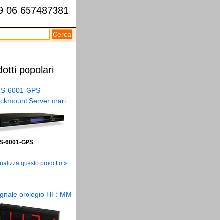
39 06 657487381
otti popolari
S-6001-GPS
ckmount Server orari
S-6001-GPS
ualizza questo prodotto »
gnale orologio HH: MM