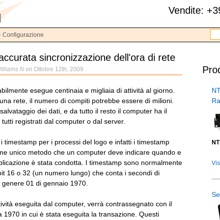
Vendite: +
Configurazione
accurata sincronizzazione dell'ora di rete
Prod
illiams N
on Ottobre 12th, 2009
NT
bilmente esegue centinaia e migliaia di attività al giorno.
Ra
una rete, il numero di compiti potrebbe essere di milioni.
 salvataggio dei dati, e da tutto il resto il computer ha il
tutti registrati dal computer o dal server.
 i timestamp per i processi del logo e infatti i timestamp
NT
come unico metodo che un computer deve indicare quando e
applicazione è stata condotta. I timestamp sono normalmente
Vis
bit 16 o 32 (un numero lungo) che conta i secondi di
n genere 01 di gennaio 1970.
Se
tività eseguita dal computer, verrà contrassegnato con il
 1970 in cui è stata eseguita la transazione. Questi