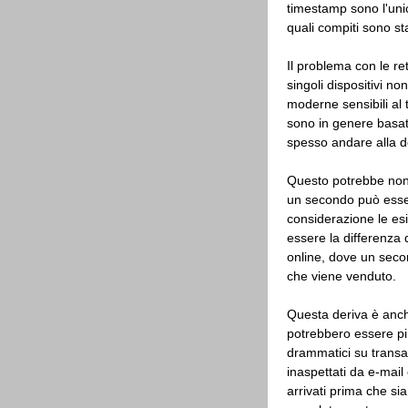
timestamp sono l'uni
quali compiti sono st
Il problema con le re
singoli dispositivi n
moderne sensibili al 
sono in genere basati 
spesso andare alla de
Questo potrebbe non
un secondo può esse
considerazione le es
essere la differenza 
online, dove un secon
che viene venduto.
Questa deriva è anche
potrebbero essere più
drammatici su transazi
inaspettati da e-ma
arrivati ​​prima che s