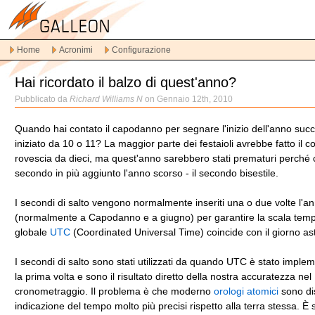
Vai
alla
navigazione
Home
Acronimi
Configurazione
principale
Vai
Hai ricordato il balzo di quest'anno?
al
contenuto
Pubblicato da
Richard Williams N
on Gennaio 12th, 2010
principale
Vai
Quando hai contato il capodanno per segnare l'inizio dell'anno succ
al
iniziato da 10 o 11? La maggior parte dei festaioli avrebbe fatto il co
contenuto
rovescia da dieci, ma quest'anno sarebbero stati prematuri perché 
secondario
secondo in più aggiunto l'anno scorso - il secondo bisestile.
I secondi di salto vengono normalmente inseriti una o due volte l'a
(normalmente a Capodanno e a giugno) per garantire la scala tem
globale
UTC
(Coordinated Universal Time) coincide con il giorno a
I secondi di salto sono stati utilizzati da quando UTC è stato imple
la prima volta e sono il risultato diretto della nostra accuratezza nel
cronometraggio. Il problema è che moderno
orologi atomici
sono dis
indicazione del tempo molto più precisi rispetto alla terra stessa. È 