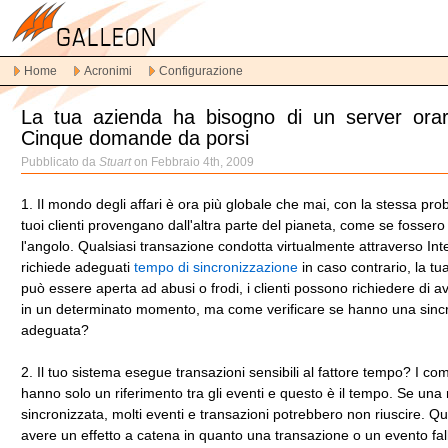
Vai
alla
navigazione
Home
Acronimi
Configurazione
principale
Vai
La tua azienda ha bisogno di un server ora
al
Cinque domande da porsi
contenuto
principale
Pubblicato da
Stuart
on Febbraio 4th, 2009
Vai
al
1. Il mondo degli affari è ora più globale che mai, con la stessa prob
contenuto
tuoi clienti provengano dall'altra parte del pianeta, come se fossero
secondario
l'angolo. Qualsiasi transazione condotta virtualmente attraverso Int
richiede adeguati
tempo di sincronizzazione
in caso contrario, la tu
può essere aperta ad abusi o frodi, i clienti possono richiedere di a
in un determinato momento, ma come verificare se hanno una sinc
adeguata?
2. Il tuo sistema esegue transazioni sensibili al fattore tempo? I co
hanno solo un riferimento tra gli eventi e questo è il tempo. Se una
sincronizzata, molti eventi e transazioni potrebbero non riuscire. Q
avere un effetto a catena in quanto una transazione o un evento fal