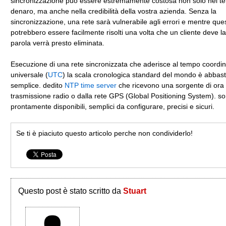
sincronizzazione può essere estremamente costosa non solo nel t
denaro, ma anche nella credibilità della vostra azienda. Senza la
sincronizzazione, una rete sarà vulnerabile agli errori e mentre ques
potrebbero essere facilmente risolti una volta che un cliente deve la
parola verrà presto eliminata.
Esecuzione di una rete sincronizzata che aderisce al tempo coordi
universale (
UTC
) la scala cronologica standard del mondo è abbas
semplice. dedito
NTP time server
che ricevono una sorgente di or
trasmissione radio o dalla rete GPS (Global Positioning System). s
prontamente disponibili, semplici da configurare, precisi e sicuri.
Se ti è piaciuto questo articolo perche non condividerlo!
Questo post è stato scritto da
Stuart