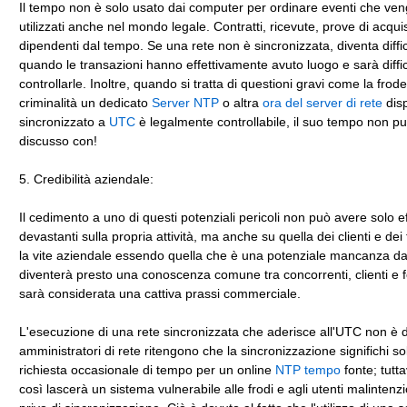
Il tempo non è solo usato dai computer per ordinare eventi che ve
utilizzati anche nel mondo legale. Contratti, ricevute, prove di acquis
dipendenti dal tempo. Se una rete non è sincronizzata, diventa diffi
quando le transazioni hanno effettivamente avuto luogo e sarà diffic
controllarle. Inoltre, quando si tratta di questioni gravi come la frode
criminalità un dedicato
Server NTP
o altra
ora del server di rete
disp
sincronizzato a
UTC
è legalmente controllabile, il suo tempo non p
discusso con!
5. Credibilità aziendale:
Il cedimento a uno di questi potenziali pericoli non può avere solo ef
devastanti sulla propria attività, ma anche su quella dei clienti e dei f
la vite aziendale essendo quella che è una potenziale mancanza da
diventerà presto una conoscenza comune tra concorrenti, clienti e fo
sarà considerata una cattiva prassi commerciale.
L'esecuzione di una rete sincronizzata che aderisce all'UTC non è dif
amministratori di rete ritengono che la sincronizzazione significhi s
richiesta occasionale di tempo per un online
NTP tempo
fonte; tutta
così lascerà un sistema vulnerabile alle frodi e agli utenti malinten