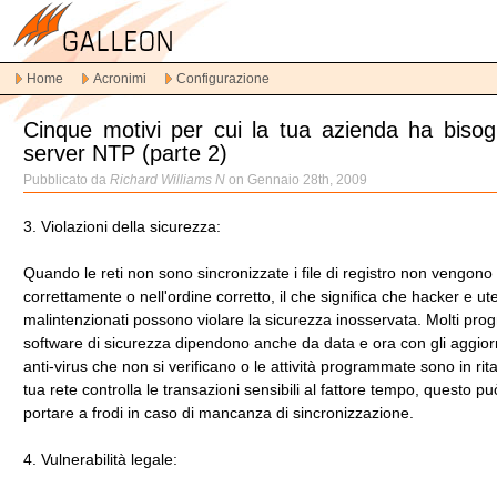
Vai
alla
navigazione
Home
Acronimi
Configurazione
principale
Vai
Cinque motivi per cui la tua azienda ha biso
al
server NTP (parte 2)
contenuto
principale
Pubblicato da
Richard Williams N
on Gennaio 28th, 2009
Vai
al
3. Violazioni della sicurezza:
contenuto
secondario
Quando le reti non sono sincronizzate i file di registro non vengono 
correttamente o nell'ordine corretto, il che significa che hacker e ute
malintenzionati possono violare la sicurezza inosservata. Molti pr
software di sicurezza dipendono anche da data e ora con gli aggio
anti-virus che non si verificano o le attività programmate sono in rit
tua rete controlla le transazioni sensibili al fattore tempo, questo p
portare a frodi in caso di mancanza di sincronizzazione.
4. Vulnerabilità legale: