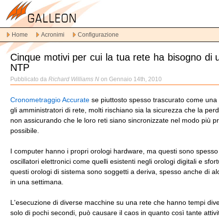
Vai
alla
navigazione
Home
Acronimi
Configurazione
principale
Vai
Cinque motivi per cui la tua rete ha bisogno di 
al
NTP
contenuto
principale
Pubblicato da
Richard Williams N
on Gennaio 14th, 2010
Vai
al
Cronometraggio Accurate
se piuttosto spesso trascurato come una p
contenuto
gli amministratori di rete, molti rischiano sia la sicurezza che la perdi
secondario
non assicurando che le loro reti siano sincronizzate nel modo più p
possibile.
I computer hanno i propri orologi hardware, ma questi sono spesso
oscillatori elettronici come quelli esistenti negli orologi digitali e sf
questi orologi di sistema sono soggetti a deriva, spesso anche di al
in una settimana.
L'esecuzione di diverse macchine su una rete che hanno tempi dive
solo di pochi secondi, può causare il caos in quanto così tante attivi