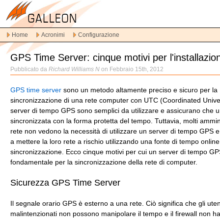
Vai
alla
navigazione
Home
Acronimi
Configurazione
principale
Vai
GPS Time Server: cinque motivi per l'installazio
al
contenuto
Pubblicato da
Richard Williams N
on Febbraio 15th, 2012
principale
Vai
GPS time server
sono un metodo altamente preciso e sicuro per la
al
sincronizzazione di una rete computer con UTC (Coordinated Univer
contenuto
server di tempo GPS sono semplici da utilizzare e assicurano che u
secondario
sincronizzata con la forma protetta del tempo. Tuttavia, molti ammini
rete non vedono la necessità di utilizzare un server di tempo GPS 
a mettere la loro rete a rischio utilizzando una fonte di tempo online
sincronizzazione. Ecco cinque motivi per cui un server di tempo GP
fondamentale per la sincronizzazione della rete di computer.
Sicurezza GPS Time Server
Il segnale orario GPS è esterno a una rete. Ciò significa che gli uten
malintenzionati non possono manipolare il tempo e il firewall non h