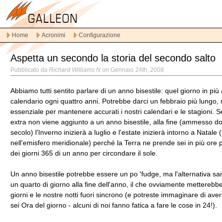
Vai
alla
navigazione
Home
Acronimi
Configurazione
principale
Vai
Aspetta un secondo la storia del secondo salto
al
contenuto
Pubblicato da
Richard Williams N
on Gennaio 24th, 2008
principale
Vai
Abbiamo tutti sentito parlare di un anno bisestile: quel giorno in più
al
calendario ogni quattro anni. Potrebbe darci un febbraio più lungo
contenuto
essenziale per mantenere accurati i nostri calendari e le stagioni. Se
secondario
extra non viene aggiunto a un anno bisestile, alla fine (ammesso do
secolo) l'Inverno inizierà a luglio e l'estate inizierà intorno a Natale
nell'emisfero meridionale) perché la Terra ne prende sei in più ore 
dei giorni 365 di un anno per circondare il sole.
Un anno bisestile potrebbe essere un po 'fudge, ma l'alternativa s
un quarto di giorno alla fine dell'anno, il che ovviamente metterebbe 
giorni e le nostre notti fuori sincrono (e potreste immaginare di ave
sei Ora del giorno - alcuni di noi fanno fatica a fare le cose in 24!).