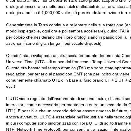
è correlato al movimento della Terra, è stato presto scoperto che TAI
orologi atomici erano molto più stabili e affidabili della Terra stessa (
orologio atomico è 1,000,000 volte più preciso della rotazione terres
Generalmente la Terra continua a rallentare nella sua rotazione (an
modo inspiegabile, ogni ora e poi sembra accelerare), quindi TAI è 
per coloro che desiderano che i loro orologi siano in passo con la Te
astronomi sono di gran lunga Il più vocale di questi).
Quindi è stata sviluppata un'altra scala temporale denominata Coo
Universal Time (UTC - di nuovo dal francese - Temp Universel Coo
Questo era basato sul tempo atomico (TAI) ma sono state apportat
regolazioni per tenerlo al passo con GMT (che per inciso ora viene
comunemente chiamato UT1 o in base al fuso orario UT + 1 UT + 2
ecc.)
L'UTC viene regolato dall'inserimento di secondi extra, chiamati se
intercalari, come necessario per mantenerlo entro un secondo da 
UT1). È possibile che un secondo debba essere rimosso in futuro, 
ancora avvenuto. L'UTC è essenziale nell'industria e nella tecnolo
in cui i computer sono sincronizzati con l'ora UTC, di solito tramite 
NTP (Network Time Protocol), per consentire transazioni internaziona