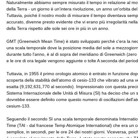
Naturalmente abbiamo sempre misurato il tempo in relazione al m
della Terra - un giorno è un'intera rivoluzione, un anno un'orbita del
Tuttavia, poiché il nostro modo di misurare il tempo diventava semp
accurato, divenne presto evidente che vi erano più irregolarità nell
della Terra rispetto alle sole sei ore in più in un anno.
GMT (Greenwich Mean Time) è stato sviluppato perché c'era la nec
una scala temporale dove la posizione media del sole a mezzogior
durante tutto l'anno, è al di sopra del meridiano di Greenwich (zero 
e le ore di ora legale vengono aggiunte o tolte A seconda del period
Tuttavia, in 1955 il primo orologio atomico è entrato in funzione dop
scoperta della stabilità dell'atomo di cesio-133 che vibrato ad una v
esatta (9,192,631,770 al secondo). Impressionato con questa precis
Sistema Internazionale delle Unità di Misura (SI) ha deciso che un
dovrebbe essere definito come questo numero di oscillazioni dell'a
cesium-133.
Seguendo il secondo SI una scala temporale denominata Internatio
Time (TAI - dal francese Temp Atomique International) che era un 
semplice, in secondi, per le ore 24 dei nostri giorni. Viceversa, poic