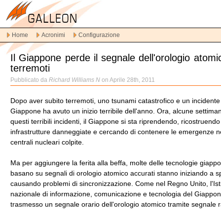
Vai
alla
navigazione
Home
Acronimi
Configurazione
principale
Vai
Il Giappone perde il segnale dell'orologio atomi
al
terremoti
contenuto
principale
Pubblicato da
Richard Williams N
on Aprile 28th, 2011
Vai
al
Dopo aver subito terremoti, uno tsunami catastrofico e un incidente 
contenuto
Giappone ha avuto un inizio terribile dell'anno. Ora, alcune settim
secondario
questi terribili incidenti, il Giappone si sta riprendendo, ricostruendo
infrastrutture danneggiate e cercando di contenere le emergenze ne
centrali nucleari colpite.
Ma per aggiungere la ferita alla beffa, molte delle tecnologie giappo
basano su segnali di orologio atomico accurati stanno iniziando a sp
causando problemi di sincronizzazione. Come nel Regno Unito, l'Ist
nazionale di informazione, comunicazione e tecnologia del Giappo
trasmesso un segnale orario dell'orologio atomico tramite segnale r