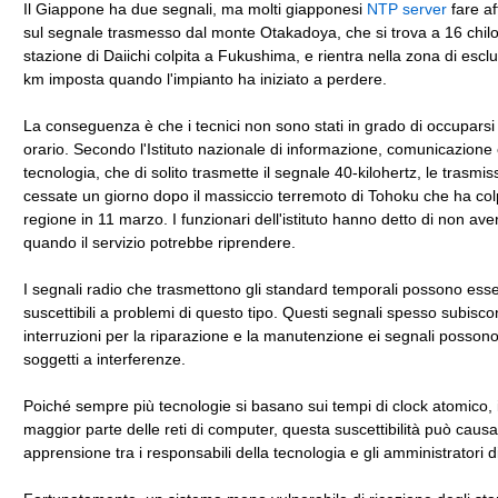
Il Giappone ha due segnali, ma molti giapponesi
NTP server
fare a
sul segnale trasmesso dal monte Otakadoya, che si trova a 16 chilo
stazione di Daiichi colpita a Fukushima, e rientra nella zona di escl
km imposta quando l'impianto ha iniziato a perdere.
La conseguenza è che i tecnici non sono stati in grado di occuparsi
orario. Secondo l'Istituto nazionale di informazione, comunicazione
tecnologia, che di solito trasmette il segnale 40-kilohertz, le trasmis
cessate un giorno dopo il massiccio terremoto di Tohoku che ha colp
regione in 11 marzo. I funzionari dell'istituto hanno detto di non ave
quando il servizio potrebbe riprendere.
I segnali radio che trasmettono gli standard temporali possono ess
suscettibili a problemi di questo tipo. Questi segnali spesso subisc
interruzioni per la riparazione e la manutenzione ei segnali posson
soggetti a interferenze.
Poiché sempre più tecnologie si basano sui tempi di clock atomico, 
maggior parte delle reti di computer, questa suscettibilità può caus
apprensione tra i responsabili della tecnologia e gli amministratori di