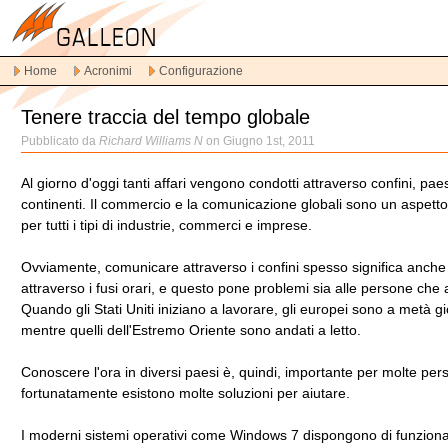
Vai
alla
navigazione
Home
Acronimi
Configurazione
principale
Vai
Tenere traccia del tempo globale
al
contenuto
Pubblicato da
Richard Williams N
on Giugno 1st, 2011
principale
Vai
Al giorno d'oggi tanti affari vengono condotti attraverso confini, paes
al
continenti. Il commercio e la comunicazione globali sono un aspett
contenuto
per tutti i tipi di industrie, commerci e imprese.
secondario
Ovviamente, comunicare attraverso i confini spesso significa anch
attraverso i fusi orari, e questo pone problemi sia alle persone che 
Quando gli Stati Uniti iniziano a lavorare, gli europei sono a metà g
mentre quelli dell'Estremo Oriente sono andati a letto.
Conoscere l'ora in diversi paesi è, quindi, importante per molte pe
fortunatamente esistono molte soluzioni per aiutare.
I moderni sistemi operativi come Windows 7 dispongono di funziona