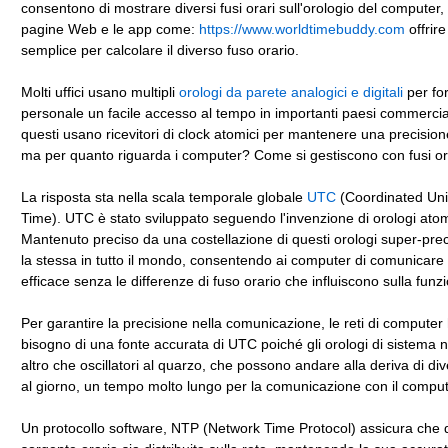
consentono di mostrare diversi fusi orari sull'orologio del computer,
pagine Web e le app come:
https://www.worldtimebuddy.com
offrir
semplice per calcolare il diverso fuso orario.
Molti uffici usano multipli
orologi da parete analogici e digitali
per for
personale un facile accesso al tempo in importanti paesi commercial
questi usano ricevitori di clock atomici per mantenere una precision
ma per quanto riguarda i computer? Come si gestiscono con fusi ora
La risposta sta nella scala temporale globale
UTC
(Coordinated Uni
Time). UTC è stato sviluppato seguendo l'invenzione di orologi atom
Mantenuto preciso da una costellazione di questi orologi super-prec
la stessa in tutto il mondo, consentendo ai computer di comunicare
efficace senza le differenze di fuso orario che influiscono sulla funzi
Per garantire la precisione nella comunicazione, le reti di compute
bisogno di una fonte accurata di UTC poiché gli orologi di sistema
altro che oscillatori al quarzo, che possono andare alla deriva di di
al giorno, un tempo molto lungo per la comunicazione con il comput
Un protocollo software, NTP (Network Time Protocol) assicura che 