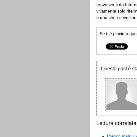
provenienti da Inter
vivamente solo rifer
o uno che riceve l'or
Se ti è piaciuto qu
Questo post è sta
Lettura correlata
Preoccupato il