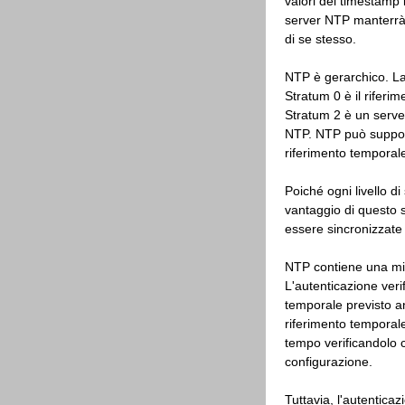
valori del timestamp 
server NTP manterrà u
di se stesso.
NTP è gerarchico. La 
Stratum 0 è il riferi
Stratum 2 è un server
NTP. NTP può supportar
riferimento temporal
Poiché ogni livello di
vantaggio di questo 
essere sincronizzate 
NTP contiene una mis
L'autenticazione ver
temporale previsto ana
riferimento temporale
tempo verificandolo co
configurazione.
Tuttavia, l'autentica