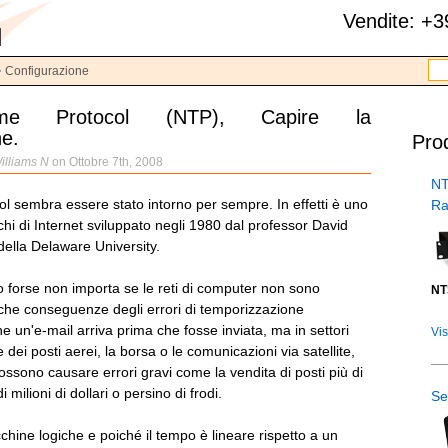
Vendite: +
Configurazione
me Protocol (NTP), Capire la
ne.
Prod
illiams N
on Ottobre 7th, 2008
NT
l sembra essere stato intorno per sempre. In effetti è uno
Ra
ichi di Internet sviluppato negli 1980 dal professor David
della Delaware University.
o forse non importa se le reti di computer non sono
NT
iche conseguenze degli errori di temporizzazione
 un'e-mail arriva prima che fosse inviata, ma in settori
Vis
dei posti aerei, la borsa o le comunicazioni via satellite,
ossono causare errori gravi come la vendita di posti più di
i milioni di dollari o persino di frodi.
Se
hine logiche e poiché il tempo è lineare rispetto a un