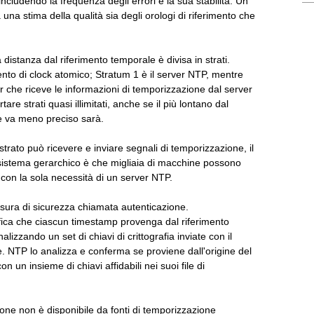
includendo la frequenza degli errori e la sua stabilità. Un
na stima della qualità sia degli orologi di riferimento che
distanza dal riferimento temporale è divisa in strati.
mento di clock atomico; Stratum 1 è il server NTP, mentre
 che riceve le informazioni di temporizzazione dal server
e strati quasi illimitati, anche se il più lontano dal
e va meno preciso sarà.
 strato può ricevere e inviare segnali di temporizzazione, il
sistema gerarchico è che migliaia di macchine possono
con la sola necessità di un server NTP.
ura di sicurezza chiamata autenticazione.
ifica che ciascun timestamp provenga dal riferimento
lizzando un set di chiavi di crittografia inviate con il
. NTP lo analizza e conferma se proviene dall'origine del
n un insieme di chiavi affidabili nei suoi file di
zione non è disponibile da fonti di temporizzazione