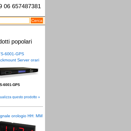
39 06 657487381
otti popolari
S-6001-GPS
ckmount Server orari
S-6001-GPS
ualizza questo prodotto »
gnale orologio HH: MM