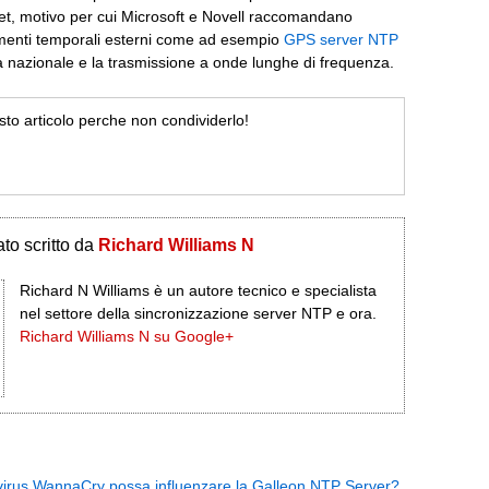
net, motivo per cui Microsoft e Novell raccomandano
imenti temporali esterni come ad esempio
GPS server NTP
a nazionale e la trasmissione a onde lunghe di frequenza.
esto articolo perche non condividerlo!
to scritto da
Richard Williams N
Richard N Williams è un autore tecnico e specialista
nel settore della sincronizzazione server NTP e ora.
Richard Williams N su Google+
 virus WannaCry possa influenzare la Galleon NTP Server?