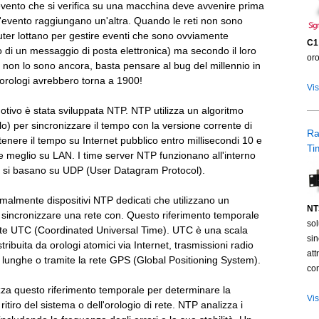
evento che si verifica su una macchina deve avvenire prima
ll'evento raggiungano un'altra. Quando le reti non sono
uter lottano per gestire eventi che sono ovviamente
C1
o di un messaggio di posta elettronica) ma secondo il loro
oro
 non lo sono ancora, basta pensare al bug del millennio in
 orologi avrebbero torna a 1900!
Vis
tivo è stata sviluppata NTP. NTP utilizza un algoritmo
llo) per sincronizzare il tempo con la versione corrente di
R
enere il tempo su Internet pubblico entro millisecondi 10 e
Ti
 meglio su LAN. I time server NTP funzionano all'interno
 e si basano su UDP (User Datagram Protocol).
almente dispositivi NTP dedicati che utilizzano un
NT
r sincronizzare una rete con. Questo riferimento temporale
sol
nte UTC (Coordinated Universal Time). UTC è una scala
si
ribuita da orologi atomici via Internet, trasmissioni radio
att
 lunghe o tramite la rete GPS (Global Positioning System).
co
izza questo riferimento temporale per determinare la
Vis
 ritiro del sistema o dell'orologio di rete. NTP analizza i