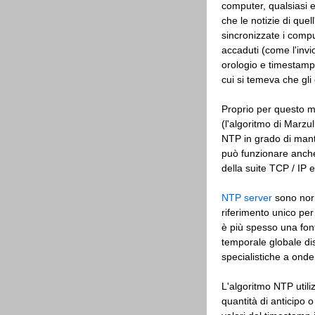
computer, qualsiasi 
che le notizie di que
sincronizzate i comp
accaduti (come l'invi
orologio e timestamp
cui si temeva che gli
Proprio per questo mo
(l'algoritmo di Marzu
NTP in grado di mant
può funzionare anche
della suite TCP / IP
NTP server
sono norm
riferimento unico pe
è più spesso una fo
temporale globale dist
specialistiche a onde
L'algoritmo NTP util
quantità di anticipo o