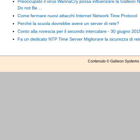
Preoccupato il virus WannaCry possa influenzare la Galleon 
Do not Be ...
Come fermare nuovi attacchi Internet Network Time Protocol
Perché la scuola dovrebbe avere un server di rete?
Conto alla rovescia per il secondo intercalare - 30 giugno 201
Fa un dedicato NTP Time Server Migliorare la sicurezza di re
Contenuto © Galleon Systems