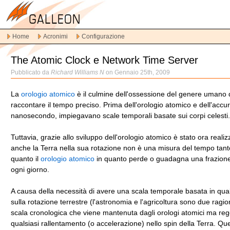
Vai
alla
navigazione
Home
Acronimi
Configurazione
principale
Vai
The Atomic Clock e Network Time Server
al
contenuto
Pubblicato da
Richard Williams N
on Gennaio 25th, 2009
principale
Vai
La
orologio atomico
è il culmine dell'ossessione del genere umano 
al
raccontare il tempo preciso. Prima dell'orologio atomico e dell'accu
contenuto
nanosecondo, impiegavano scale temporali basate sui corpi celesti.
secondario
Tuttavia, grazie allo sviluppo dell'orologio atomico è stato ora reali
anche la Terra nella sua rotazione non è una misura del tempo tant
quanto il
orologio atomico
in quanto perde o guadagna una frazion
ogni giorno.
A causa della necessità di avere una scala temporale basata in qu
sulla rotazione terrestre (l'astronomia e l'agricoltura sono due ragio
scala cronologica che viene mantenuta dagli orologi atomici ma reg
qualsiasi rallentamento (o accelerazione) nello spin della Terra. Qu