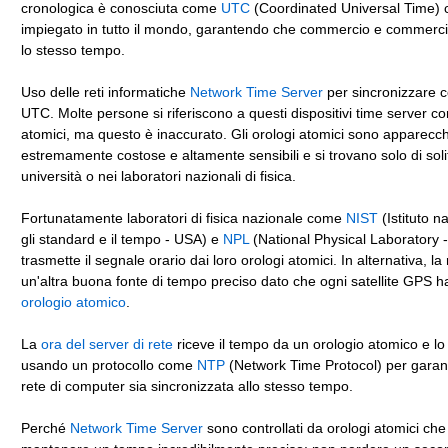
cronologica è conosciuta come
UTC
(Coordinated Universal Time)
impiegato in tutto il mondo, garantendo che commercio e commercio
lo stesso tempo.
Uso delle reti informatiche
Network Time Server
per sincronizzare c
UTC. Molte persone si riferiscono a questi dispositivi time server c
atomici, ma questo è inaccurato. Gli orologi atomici sono apparecch
estremamente costose e altamente sensibili e si trovano solo di soli
università o nei laboratori nazionali di fisica.
Fortunatamente laboratori di fisica nazionale come
NIST
(Istituto n
gli standard e il tempo - USA) e
NPL
(National Physical Laboratory 
trasmette il segnale orario dai loro orologi atomici. In alternativa, l
un'altra buona fonte di tempo preciso dato che ogni satellite GPS ha
orologio atomico
.
La
ora del server di rete
riceve il tempo da un orologio atomico e lo 
usando un protocollo come
NTP
(Network Time Protocol) per garant
rete di computer sia sincronizzata allo stesso tempo.
Perché
Network Time Server
sono controllati da orologi atomici ch