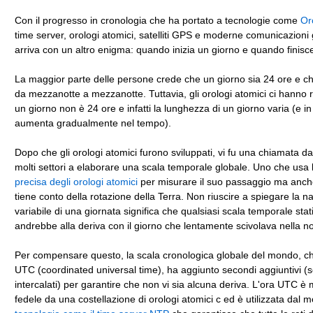
Con il progresso in cronologia che ha portato a tecnologie come
Or
time server, orologi atomici, satelliti GPS e moderne comunicazioni g
arriva con un altro enigma: quando inizia un giorno e quando finisc
La maggior parte delle persone crede che un giorno sia 24 ore e ch
da mezzanotte a mezzanotte. Tuttavia, gli orologi atomici ci hanno r
un giorno non è 24 ore e infatti la lunghezza di un giorno varia (e in
aumenta gradualmente nel tempo).
Dopo che gli orologi atomici furono sviluppati, vi fu una chiamata da
molti settori a elaborare una scala temporale globale. Uno che usa l
precisa degli orologi atomici
per misurare il suo passaggio ma anch
tiene conto della rotazione della Terra. Non riuscire a spiegare la n
variabile di una giornata significa che qualsiasi scala temporale stati
andrebbe alla deriva con il giorno che lentamente scivolava nella no
Per compensare questo, la scala cronologica globale del mondo, c
UTC (coordinated universal time), ha aggiunto secondi aggiuntivi (
intercalati) per garantire che non vi sia alcuna deriva. L'ora UTC è
fedele da una costellazione di orologi atomici c ed è utilizzata dal 