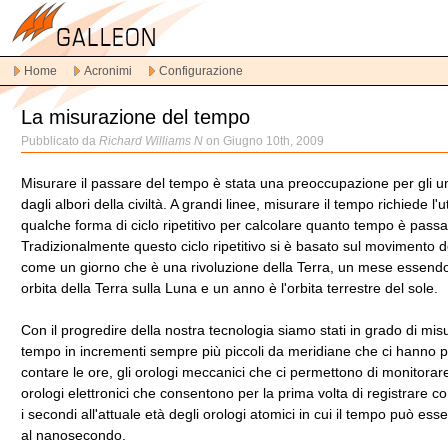
Vai
alla
navigazione
Home
Acronimi
Configurazione
principale
Vai
La misurazione del tempo
al
contenuto
Pubblicato da
Richard Williams N
on Giugno 10th, 2009
principale
Vai
Misurare il passare del tempo è stata una preoccupazione per gli u
al
dagli albori della civiltà. A grandi linee, misurare il tempo richiede l'u
contenuto
qualche forma di ciclo ripetitivo per calcolare quanto tempo è passa
secondario
Tradizionalmente questo ciclo ripetitivo si è basato sul movimento dei
come un giorno che è una rivoluzione della Terra, un mese essendo
orbita della Terra sulla Luna e un anno è l'orbita terrestre del sole.
Con il progredire della nostra tecnologia siamo stati in grado di misu
tempo in incrementi sempre più piccoli da meridiane che ci hanno 
contare le ore, gli orologi meccanici che ci permettono di monitorare 
orologi elettronici che consentono per la prima volta di registrare c
i secondi all'attuale età degli orologi atomici in cui il tempo può ess
al nanosecondo.