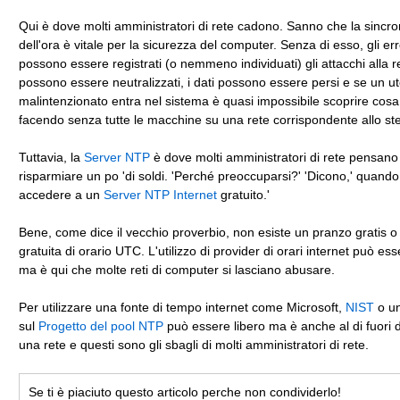
Qui è dove molti amministratori di rete cadono. Sanno che la sincr
dell'ora è vitale per la sicurezza del computer. Senza di esso, gli er
possono essere registrati (o nemmeno individuati) gli attacchi alla 
possono essere neutralizzati, i dati possono essere persi e se un u
malintenzionato entra nel sistema è quasi impossibile scoprire cos
facendo senza tutte le macchine su una rete corrispondente allo s
Tuttavia, la
Server NTP
è dove molti amministratori di rete pensano 
risparmiare un po 'di soldi. 'Perché preoccuparsi?' 'Dicono,' quando
accedere a un
Server NTP Internet
gratuito.'
Bene, come dice il vecchio proverbio, non esiste un pranzo gratis o
gratuita di orario UTC. L'utilizzo di provider di orari internet può ess
ma è qui che molte reti di computer si lasciano abusare.
Per utilizzare una fonte di tempo internet come Microsoft,
NIST
o un
sul
Progetto del pool NTP
può essere libero ma è anche al di fuori de
una rete e questi sono gli sbagli di molti amministratori di rete.
Se ti è piaciuto questo articolo perche non condividerlo!