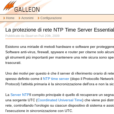
Vai
alla
navigazione
Home
Acronimi
Configurazione
principale
Vai
La protezione di rete NTP Time Server Essentia
al
contenuto
Pubblicato da
Stuart
on Può 20th, 2009
principale
Vai
Esistono una miriade di metodi hardware e software per proteggere
al
Software anti-virus, firewall, spyware e router per citarne solo alcun
contenuto
gli strumenti più importanti per mantenere una rete sicura sono spe
secondario
trascurati.
Uno dei motivi per questo è che il server di riferimento orario di ret
spesso definito come il
NTP time server
(dopo il Protocollo Networ
Protocol) l'attività primaria è la sincronizzazione dell'ora e non la si
La
Server NTP
Il compito principale è quello di recuperare un segna
una sorgente UTC (
Coordinated Universal Time
) che viene poi distr
rete, controllando l'orologio su ciascun dispositivo di sistema e as
l'esecuzione in sincronizzazione con UTC.