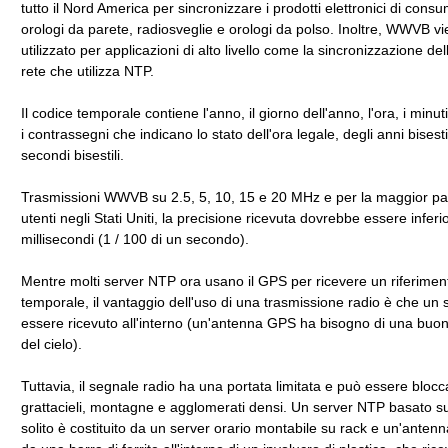
tutto il Nord America per sincronizzare i prodotti elettronici di con
orologi da parete, radiosveglie e orologi da polso. Inoltre, WWVB v
utilizzato per applicazioni di alto livello come la sincronizzazione del
rete che utilizza NTP.
Il codice temporale contiene l'anno, il giorno dell'anno, l'ora, i minuti
i contrassegni che indicano lo stato dell'ora legale, degli anni bisesti
secondi bisestili.
Trasmissioni WWVB su 2.5, 5, 10, 15 e 20 MHz e per la maggior par
utenti negli Stati Uniti, la precisione ricevuta dovrebbe essere inferi
millisecondi (1 / 100 di un secondo).
Mentre molti server NTP ora usano il GPS per ricevere un riferimen
temporale, il vantaggio dell'uso di una trasmissione radio è che un
essere ricevuto all'interno (un'antenna GPS ha bisogno di una buon
del cielo).
Tuttavia, il segnale radio ha una portata limitata e può essere blocc
grattacieli, montagne e agglomerati densi. Un server NTP basato su
solito è costituito da un server orario montabile su rack e un'antenna