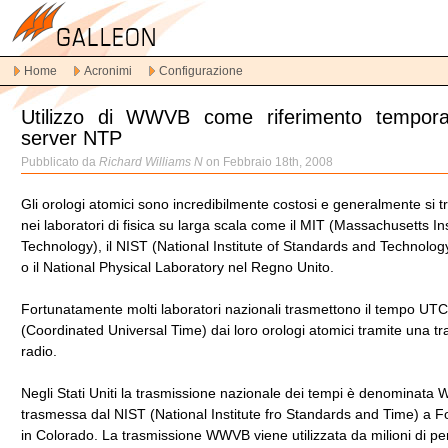
Vai
alla
navigazione
Home
Acronimi
Configurazione
principale
Vai
Utilizzo di WWVB come riferimento tempora
al
server NTP
contenuto
principale
Pubblicato da
Richard Williams N
on Febbraio 18th, 2008
Vai
al
Gli orologi atomici sono incredibilmente costosi e generalmente si t
contenuto
nei laboratori di fisica su larga scala come il MIT (Massachusetts Ins
secondario
Technology), il NIST (National Institute of Standards and Technolog
o il National Physical Laboratory nel Regno Unito.
Fortunatamente molti laboratori nazionali trasmettono il tempo UTC
(Coordinated Universal Time) dai loro orologi atomici tramite una t
radio.
Negli Stati Uniti la trasmissione nazionale dei tempi è denominat
trasmessa dal NIST (National Institute fro Standards and Time) a Fo
in Colorado. La trasmissione WWVB viene utilizzata da milioni di pe