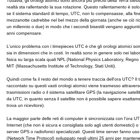
Tuttavia, gli orologi atomici sono ancora più precisi della Terra stess
realtà sta rallentando la sua rotazione. Questo rallentamento è solo
se il sistema standard di tempo, UTC, non lo compensasse, alla fine
mezzanotte cadrebbe nel bel mezzo della giornata (anche se ciò r
un millennio o due) in modo che i secondi bisestili vengano aggiunti
anni compensare.
L'unico problema con i timepieces UTC è che gli orologi atomici so
sia in dimensioni che in costi. In realtà sono in genere solo nei labor
fisica su larga scala quali NPL (National Physics Laboratory, Regno 
MIT (Massachusetts Institute of Technology, Stati Uniti).
Quindi come fa il resto del mondo a tenere traccia dell'ora UTC? Il
raccontato su questi vasti orologi atomici viene trasmesso attravers
trasmissioni radio o il sistema satellitare GPS (la navigazione satell
da UTC, in quanto senza il satellite non è possibile sapere esattam
trova un ricevitore).
La maggior parte delle reti di computer è sincronizzata con l'ora U
Internet (che non è sicura e consigliata solo agli utenti domestici) o
server GPS o radiofonici specializzati. Questi time server fanno us
(Network Time Protocol) sviluppato negli ultimi 25 anni per manten