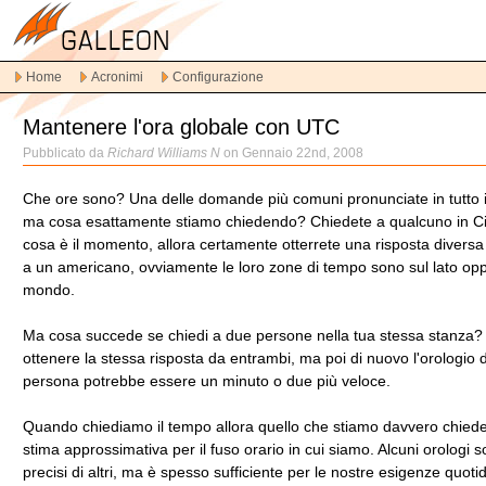
Vai
alla
navigazione
Home
Acronimi
Configurazione
principale
Vai
Mantenere l'ora globale con UTC
al
contenuto
Pubblicato da
Richard Williams N
on Gennaio 22nd, 2008
principale
Vai
Che ore sono? Una delle domande più comuni pronunciate in tutto 
al
ma cosa esattamente stiamo chiedendo? Chiedete a qualcuno in C
contenuto
cosa è il momento, allora certamente otterrete una risposta diversa
secondario
a un americano, ovviamente le loro zone di tempo sono sul lato op
mondo.
Ma cosa succede se chiedi a due persone nella tua stessa stanza? 
ottenere la stessa risposta da entrambi, ma poi di nuovo l'orologio 
persona potrebbe essere un minuto o due più veloce.
Quando chiediamo il tempo allora quello che stiamo davvero chied
stima approssimativa per il fuso orario in cui siamo. Alcuni orologi 
precisi di altri, ma è spesso sufficiente per le nostre esigenze quoti