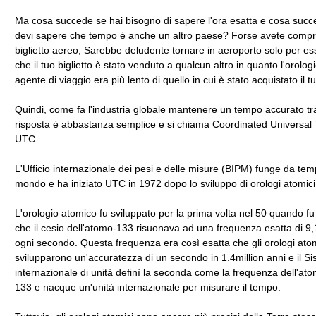
Ma cosa succede se hai bisogno di sapere l'ora esatta e cosa succ
devi sapere che tempo è anche un altro paese? Forse avete compr
biglietto aereo; Sarebbe deludente tornare in aeroporto solo per es
che il tuo biglietto è stato venduto a qualcun altro in quanto l'orologi
agente di viaggio era più lento di quello in cui è stato acquistato il tu
Quindi, come fa l'industria globale mantenere un tempo accurato tra
risposta è abbastanza semplice e si chiama Coordinated Universal
UTC.
L'Ufficio internazionale dei pesi e delle misure (BIPM) funge da temp
mondo e ha iniziato UTC in 1972 dopo lo sviluppo di orologi atomici
L'orologio atomico fu sviluppato per la prima volta nel 50 quando f
che il cesio dell'atomo-133 risuonava ad una frequenza esatta di 9
ogni secondo. Questa frequenza era così esatta che gli orologi atom
svilupparono un'accuratezza di un secondo in 1.4million anni e il S
internazionale di unità definì la seconda come la frequenza dell'ato
133 e nacque un'unità internazionale per misurare il tempo.