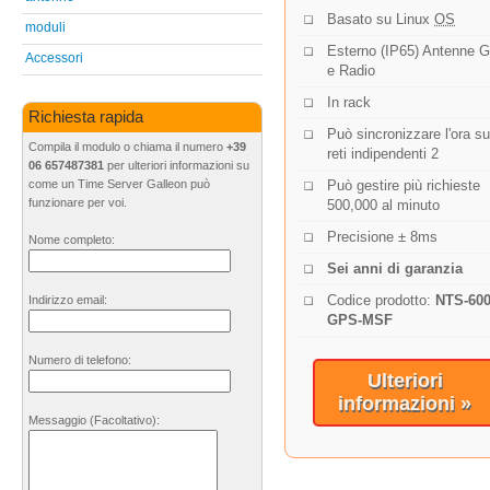
Basato su Linux
OS
moduli
Esterno (IP65) Antenne 
Accessori
e Radio
In rack
Richiesta rapida
Può sincronizzare l'ora su
Compila il modulo o chiama il numero
+39
reti indipendenti 2
06 657487381
per ulteriori informazioni su
Può gestire più richieste
come un Time Server Galleon può
funzionare per voi.
500,000 al minuto
Precisione ± 8ms
Nome completo:
Sei anni di garanzia
Codice prodotto:
NTS-600
Indirizzo email:
GPS-MSF
Numero di telefono:
Ulteriori
informazioni »
Messaggio
(Facoltativo)
: