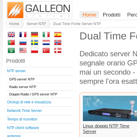
Home
Prodotti
Per
Home
Server NTP
Dual Time Fonte Server NTP
Dual Time F
Dedicato server N
Prodotti
segnale orario G
mai un secondo - 
NTP server
sempre l'ora esatt
GPS server NTP
Radio server NTP
Doppio Radio / GPS server NTP
Orologi di rete e visualizza
Network Time Server
Tempo di ricevitori
Linux doppio NTP Time
NTP client software
Server
antenne