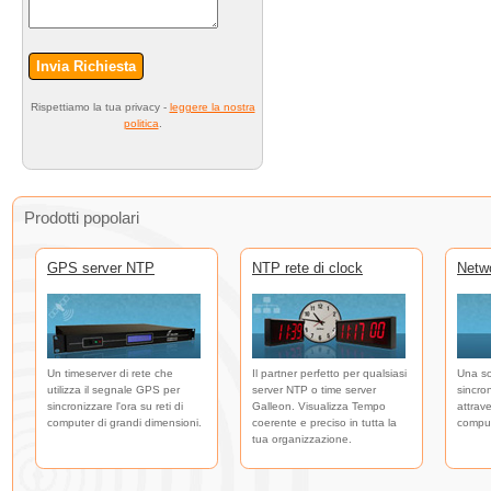
Invia Richiesta
Rispettiamo la tua privacy -
leggere la nostra
politica
.
Prodotti popolari
GPS server NTP
NTP rete di clock
Netw
Un timeserver di rete che
Il partner perfetto per qualsiasi
Una so
utilizza il segnale GPS per
server NTP o time server
sincro
sincronizzare l'ora su reti di
Galleon. Visualizza Tempo
attrave
computer di grandi dimensioni.
coerente e preciso in tutta la
comput
tua organizzazione.