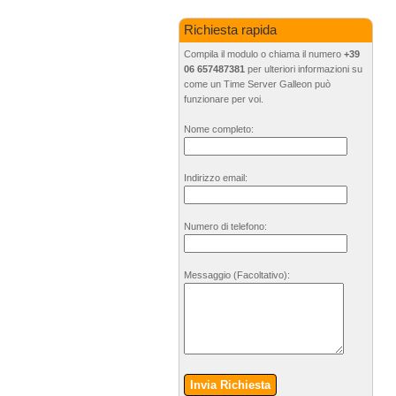
Richiesta rapida
Compila il modulo o chiama il numero
+39
06 657487381
per ulteriori informazioni su
come un Time Server Galleon può
funzionare per voi.
Nome completo:
Indirizzo email:
Numero di telefono:
Messaggio
(Facoltativo)
:
Invia Richiesta