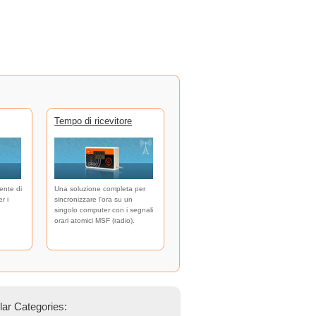
Tempo di ricevitore
ente di
Una soluzione completa per
r i
sincronizzare l'ora su un
singolo computer con i segnali
orari atomici MSF (radio).
ar Categories: