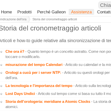
Chi
Home
Prodotti
Perché Galleon
Assistenza
Contatt
 indicazione dell'ora
Storia del cronometraggio articoli
Storia del cronometraggio articoli
Articoli e how-to guide relative alla sincronizzazione di 
Che ora è?
- Quanto tempo è un concetto astratto. Come non p
toccare o modificarlo.
misurazione del tempo Calendari
- Articolo su calendari e la m
Orologi a cucù per i server NTP:
- Articolo su questi orologi pe
dell'ora.
La tecnologia e l'importanza del tempo
- Articolo sulla tecnolo
Lost Days Undici
- Articolo sul tempo come si basa su tutto il m
Storia dell'orologeria: meridiane a Atomic Clocks
- La storia d
atomici.