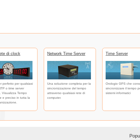
te di clock
Network Time Server
Time Server
er perfetto per qualsiasi
Una soluzione completa per la
Orologio GPS che cons
NTP o time server
sincronizzazione del tempo
sincronizzare il tempo pe
. Visualizza Tempo
attraverso qualsiasi rete di
sistemi informatici
 e preciso in tutta la
computer.
anizzazione.
Popul