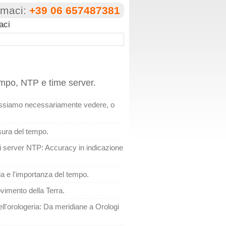
amaci:
+39 06 657487381
aci
tempo, NTP e time server.
ossiamo necessariamente vedere, o
isura del tempo.
r i server NTP: Accuracy in indicazione
gia e l'importanza del tempo.
ovimento della Terra.
ell'orologeria: Da meridiane a Orologi