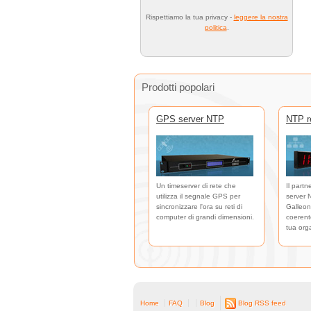
Rispettiamo la tua privacy -
leggere la nostra
politica
.
Prodotti popolari
GPS server NTP
NTP re
Un timeserver di rete che
Il partn
utilizza il segnale GPS per
server 
sincronizzare l'ora su reti di
Galleon
computer di grandi dimensioni.
coerente
tua org
Home
FAQ
Blog
Blog RSS feed