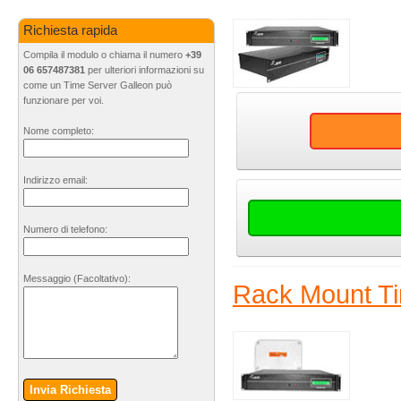
Richiesta rapida
Compila il modulo o chiama il numero
+39
06 657487381
per ulteriori informazioni su
come un Time Server Galleon può
funzionare per voi.
Nome completo:
Indirizzo email:
Numero di telefono:
Messaggio
(Facoltativo)
:
Rack Mount Ti
Invia Richiesta