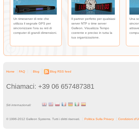
Un timeserver di rete che
Il partner perfetto per qualsiasi
Una so
utilizza il segnale GPS per
server NTP o time server
sincro
sincronizzare l'ora su reti di
Galleon. Visualizza Tempo
attrave
computer di grandi dimensioni.
coerente e preciso in tutta la
comput
tua organizzazione.
Home
FAQ
Blog
Blog RSS feed
Chiamaci: +39 06 657487381
Siti internazionali:
© 1996-
2012
Galleon Systems. Tutti i diritti riservati.
Politica Sulla Privacy
Condizioni d'