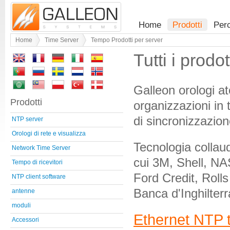
Home
Prodotti
Per
Home
Time Server
Tempo Prodotti per server
Tutti i prod
Galleon orologi at
Prodotti
organizzazioni in t
di sincronizzazion
NTP server
Orologi di rete e visualizza
Tecnologia collaud
Network Time Server
cui 3M, Shell, N
Tempo di ricevitori
Ford Credit, Roll
NTP client software
Banca d'Inghilterr
antenne
moduli
Ethernet NTP 
Accessori