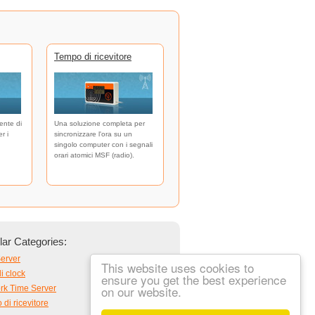
Tempo di ricevitore
ente di
Una soluzione completa per
r i
sincronizzare l'ora su un
singolo computer con i segnali
orari atomici MSF (radio).
ar Categories:
erver
This website uses cookies to
i clock
ensure you get the best experience
on our website.
rk Time Server
di ricevitore