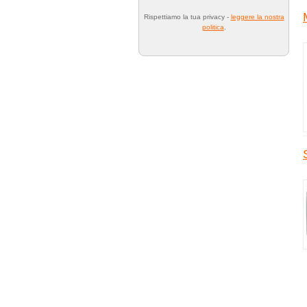
Rispettiamo la tua privacy -
leggere la nostra
politica
.