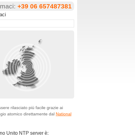
amaci:
+39 06 657487381
aci
ere rilasciato più facile grazie ai
ogio atomico direttamente dal
National
egno Unito NTP server è: