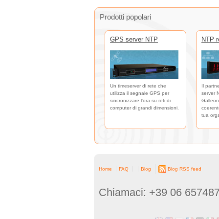
Prodotti popolari
GPS server NTP
NTP re
Un timeserver di rete che
Il partn
utilizza il segnale GPS per
server 
sincronizzare l'ora su reti di
Galleon
computer di grandi dimensioni.
coerente
tua org
Home
FAQ
Blog
Blog RSS feed
Chiamaci: +39 06 65748