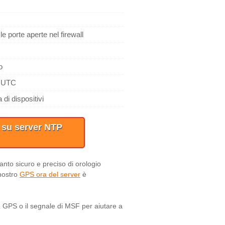
 porte aperte nel firewall
o
i UTC
 di dispositivi
i su server NTP
anto sicuro e preciso di orologio
 nostro
GPS ora del server
è
le GPS o il segnale di MSF per aiutare a