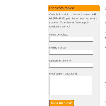
Richiesta rapida
Compila il modulo o chiama il numero
+39
06 657487381
per ulteriori informazioni su
come un Time Server Galleon può
funzionare per voi.
Nome completo:
Indirizzo email:
Numero di telefono:
Messaggio
(Facoltativo)
:
d
Invia Richiesta