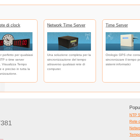
te di clock
Network Time Server
Time Server
er perfetto per qualsiasi
Una soluzione completa per la
Orologio GPS che cons
NTP o time server
sincronizzazione del tempo
sincronizzare il tempo pe
. Visualizza Tempo
attraverso qualsiasi rete di
sistemi informatici
 e preciso in tutta la
computer.
anizzazione.
Popul
NTP S
7381
Rete d
Netwo
Tempo 