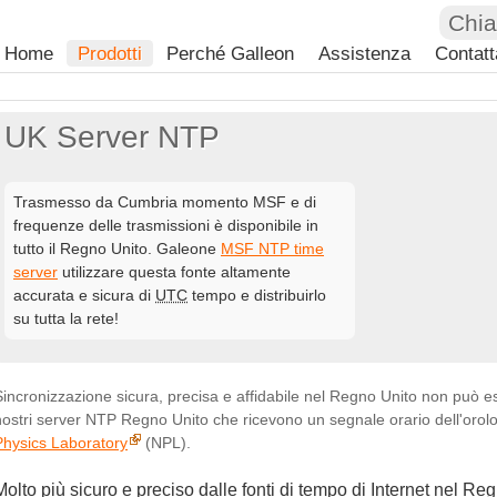
Chi
Home
Prodotti
Perché Galleon
Assistenza
Contatt
UK Server NTP
Trasmesso da Cumbria momento MSF e di
frequenze delle trasmissioni è disponibile in
tutto il Regno Unito. Galeone
MSF NTP time
server
utilizzare questa fonte altamente
accurata e sicura di
UTC
tempo e distribuirlo
su tutta la rete!
Sincronizzazione sicura, precisa e affidabile nel Regno Unito non può ess
nostri server NTP Regno Unito che ricevono un segnale orario dell'orol
Physics Laboratory
(NPL).
Molto più sicuro e preciso dalle fonti di tempo di Internet nel R