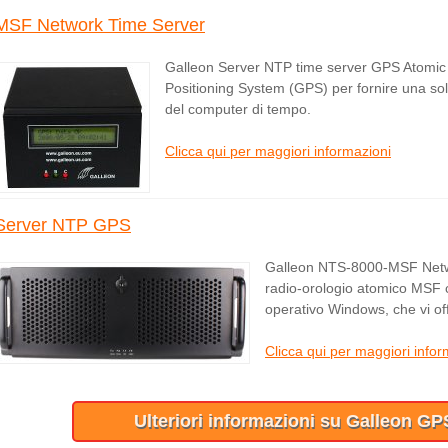
MSF Network Time Server
Galleon Server NTP time server GPS Atomic C
Positioning System (GPS) per fornire una sol
del computer di tempo.
Clicca qui per maggiori informazioni
Server NTP GPS
Galleon NTS-8000-MSF Netw
radio-orologio atomico MSF
operativo Windows, che vi of
Clicca qui per maggiori infor
Ulteriori informazioni su Galleon G