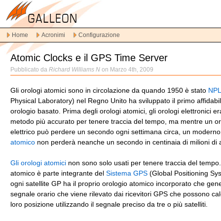
Vai
alla
navigazione
Home
Acronimi
Configurazione
principale
Vai
Atomic Clocks e il GPS Time Server
al
contenuto
Pubblicato da
Richard Williams N
on Marzo 4th, 2009
principale
Vai
Gli orologi atomici sono in circolazione da quando 1950 è stato
NPL
al
Physical Laboratory) nel Regno Unito ha sviluppato il primo affidabi
contenuto
orologio basato. Prima degli orologi atomici, gli orologi elettronici er
secondario
metodo più accurato per tenere traccia del tempo, ma mentre un or
elettrico può perdere un secondo ogni settimana circa, un moderno
atomico
non perderà neanche un secondo in centinaia di milioni di 
Gli orologi atomici
non sono solo usati per tenere traccia del tempo.
atomico è parte integrante del
Sistema GPS
(Global Positioning Sy
ogni satellite GP ha il proprio orologio atomico incorporato che gen
segnale orario che viene rilevato dai ricevitori GPS che possono cal
loro posizione utilizzando il segnale preciso da tre o più satelliti.