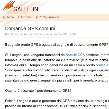
Vai
alla
navigazione
Home
Acronimi
Configurazione
principale
Vai
Domande GPS comuni
al
contenuto
Pubblicato da
Richard Williams N
on Aprile 29th, 2009
principale
Vai
Il segnale orario GPS è uguale al segnale di posizionamento GPS?
al
contenuto
Sì. I segnali che vengono trasmessi da
Satelliti GPS
contiene inform
secondario
tempo e la posizione del satellite da cui proviene (e la sua velocità)
informazioni sul tempo sono generate da un cesio a bordo
orologio
Sono queste informazioni utilizzate dai dispositivi di navigazione sate
(navigatori satellitari) che consentono il posizionamento globale. I n
satellitari usano questi segnali da più satelliti per triangolare una po
Quanto è accurato il posizionamento GPS?
Poiché il segnale orario generato dal GPS proviene da un orologio 
preciso all'interno dei nanosecondi 16 (16 miliardesimi di secondo).