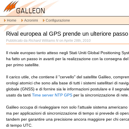
Vai
alla
navigazione
Home
Acronimi
Configurazione
principale
Vai
Rival europea al GPS prende un ulteriore passo 
al
contenuto
Pubblicato da
Richard Williams N
on Aprile 28th, 2010
principale
Vai
Il rivale europeo tanto atteso negli Stati Uniti Global Positioning Sys
al
ha fatto un passo in avanti per la realizzazione con la consegna del 
contenuto
per primo satellite.
secondario
Il carico utile, che contiene il "cervello" del satellite Galileo, compre
orologi atomici che sono alla base di tutti i sistemi satellitari di navi
globale (GNSS) e di fornire sia le informazioni postulare e il segna
usato da tanti
Time server NTP GPS
per la sincronizzazione di rete.
Galileo occupa di rivaleggiare non solo l'attuale sistema american
ma per applicazioni di sincronizzazione di tempo si prevede di oper
tandem per garantire una precisione ancora maggiore per chi cerc
di tempo UTC.