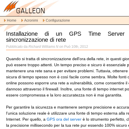
Vai
alla
navigazione
Home
Acronimi
Configurazione
principale
Vai
Installazione di un GPS Time Server
al
sincronizzazione di rete
contenuto
principale
Pubblicato da
Richard Williams N
on Può 10th, 2012
Vai
al
Quando si tratta di sincronizzazione dell'ora della rete, in questi gior
contenuto
può essere troppo attenti. Un tempo preciso e sicuro è essenziale 
secondario
mantenere una rete sana e per evitare problemi. Tuttavia, ottenere
sicura di tempo spesso non è così facile come sembra. Molte fonti 
online possono esporre una rete a vulnerabilità, come consentire il
dannoso attraverso il firewall. Inoltre, una fonte di tempo internet p
essere compromessa e la loro accuratezza non è mai garantita.
Per garantire la sicurezza e mantenere sempre precisione e accura
l'unica soluzione reale è utilizzare una fonte di tempo esterna alla r
Internet. Per quello, a
GPS ora del server
è lo strumento perfetto, 
la precisione millisecondo per la tua rete pur essendo 100% sicuro 